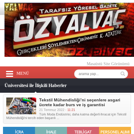
Masaüstü Site Görünümü
MENÜ
Üniversitesi ile İlişkili Haberler
Tekstil Mühendisliği’ni seçenlere asgari
ücrete kadar burs ve iş garantisi
21 Temmuz 2022 -
11:21
Türk Moda Endüstrisi, daha katma değerli ihracat için Tekstil
Mühendisliği’ni tercih eden başarılı ...