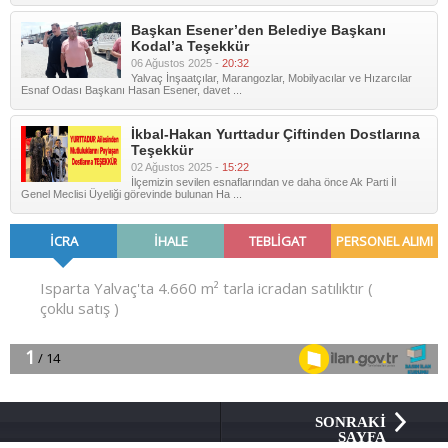
Başkan Esener’den Belediye Başkanı
Kodal’a Teşekkür
06 Ağustos 2025 -
20:32
Yalvaç İnşaatçılar, Marangozlar, Mobilyacılar ve Hızarcılar
Esnaf Odası Başkanı Hasan Esener, davet ...
İkbal-Hakan Yurttadur Çiftinden Dostlarına
Teşekkür
02 Ağustos 2025 -
15:22
İlçemizin sevilen esnaflarından ve daha önce Ak Parti İl
Genel Meclisi Üyeliği görevinde bulunan Ha ...
SONRAKİ
SAYFA