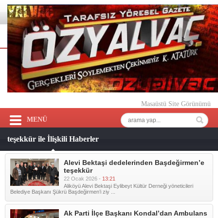
Masaüstü Site Görünümü
MENÜ
teşekkür ile İlişkili Haberler
Alevi Bektaşi dedelerinden Başdeğirmen’e
teşekkür
22 Ocak 2026 -
13:21
Aliköyü Alevi Bektaşi Eylibeyt Kültür Derneği yöneticileri
Belediye Başkanı Şükrü Başdeğirmen’i ziy ...
Ak Parti İlçe Başkanı Kondal’dan Ambulans