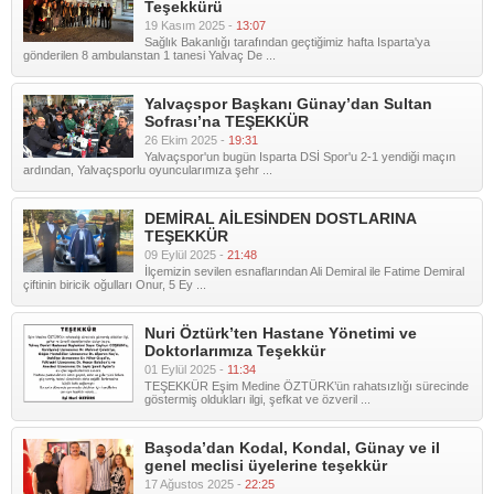
Teşekkürü
19 Kasım 2025 -
13:07
Sağlık Bakanlığı tarafından geçtiğimiz hafta Isparta'ya
gönderilen 8 ambulanstan 1 tanesi Yalvaç De ...
Yalvaçspor Başkanı Günay’dan Sultan
Sofrası’na TEŞEKKÜR
26 Ekim 2025 -
19:31
Yalvaçspor'un bugün Isparta DSİ Spor'u 2-1 yendiği maçın
ardından, Yalvaçsporlu oyuncularımıza şehr ...
DEMİRAL AİLESİNDEN DOSTLARINA
TEŞEKKÜR
09 Eylül 2025 -
21:48
İlçemizin sevilen esnaflarından Ali Demiral ile Fatime Demiral
çiftinin biricik oğulları Onur, 5 Ey ...
Nuri Öztürk’ten Hastane Yönetimi ve
Doktorlarımıza Teşekkür
01 Eylül 2025 -
11:34
TEŞEKKÜR Eşim Medine ÖZTÜRK’ün rahatsızlığı sürecinde
göstermiş oldukları ilgi, şefkat ve özveril ...
Başoda’dan Kodal, Kondal, Günay ve il
genel meclisi üyelerine teşekkür
17 Ağustos 2025 -
22:25