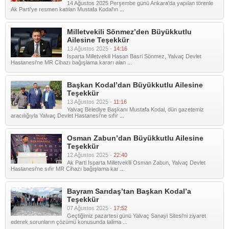
14 Ağustos 2025 Perşembe günü Ankara'da yapılan törenle
Ak Parti'ye resmen katılan Mustafa Kodal'ın ...
Milletvekili Sönmez’den Büyükkutlu
Ailesine Teşekkür
13 Ağustos 2025 -
14:16
Isparta Milletvekili Hasan Basri Sönmez, Yalvaç Devlet
Hastanesi'ne MR Cihazı bağışlama kararı alan ...
Başkan Kodal’dan Büyükkutlu Ailesine
Teşekkür
13 Ağustos 2025 -
11:16
Yalvaç Belediye Başkanı Mustafa Kodal, dün gazetemiz
aracılığıyla Yalvaç Devlet Hastanesi'ne sıfır ...
Osman Zabun’dan Büyükkutlu Ailesine
Teşekkür
12 Ağustos 2025 -
22:40
Ak Parti Isparta Milletvekili Osman Zabun, Yalvaç Devlet
Hastanesi'ne sıfır MR Cihazı bağışlama kar ...
Bayram Sarıdaş’tan Başkan Kodal’a
Teşekkür
07 Ağustos 2025 -
17:52
Geçtiğimiz pazartesi günü Yalvaç Sanayi Sitesi'ni ziyaret
ederek sorunların çözümü konusunda talima ...