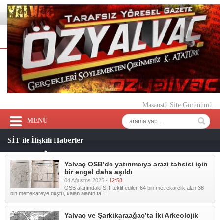
Masaüstü Site Görünümü
MENÜ
SİT ile İlişkili Haberler
Yalvaç OSB’de yatırımcıya arazi tahsisi için
bir engel daha aşıldı
04 Ağustos 2025 -
12:58
OSB alanındaki SİT teklif edilen 64 bin metrekarelik alan 38
bin metrekareye düştü, kalan alanın ta ...
Yalvaç ve Şarkikaraağaç’ta İki Arkeolojik