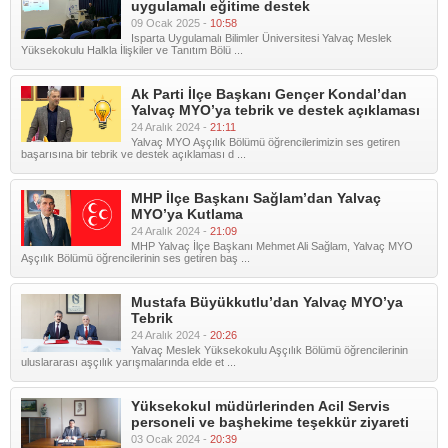
uygulamalı eğitime destek
09 Ocak 2025 -
10:58
Isparta Uygulamalı Bilimler Üniversitesi Yalvaç Meslek
Yüksekokulu Halkla İlişkiler ve Tanıtım Bölü ...
Ak Parti İlçe Başkanı Gençer Kondal’dan
Yalvaç MYO’ya tebrik ve destek açıklaması
24 Aralık 2024 -
21:11
Yalvaç MYO Aşçılık Bölümü öğrencilerimizin ses getiren
başarısına bir tebrik ve destek açıklaması d ...
MHP İlçe Başkanı Sağlam’dan Yalvaç
MYO’ya Kutlama
24 Aralık 2024 -
21:09
MHP Yalvaç İlçe Başkanı Mehmet Ali Sağlam, Yalvaç MYO
Aşçılık Bölümü öğrencilerinin ses getiren baş ...
Mustafa Büyükkutlu’dan Yalvaç MYO’ya
Tebrik
24 Aralık 2024 -
20:26
Yalvaç Meslek Yüksekokulu Aşçılık Bölümü öğrencilerinin
uluslararası aşçılık yarışmalarında elde et ...
Yüksekokul müdürlerinden Acil Servis
personeli ve başhekime teşekkür ziyareti
03 Ocak 2024 -
20:39