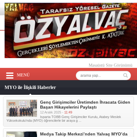
Masaüstü Site Görünümü
MENÜ
MYO ile İlişkili Haberler
Genç Girişimciler Üretimden İhracata Giden
Başarı Hikayelerini Paylaştı
12 Aralık 2025 -
11:49
Isparta TOBB Genç Girişimciler Kurulu, Atabey Meslek
Yüksekokulu'nda (MYO) öğrencilerle bir araya g ...
Medya Takip Merkezi’nden Yalvaç MYO’da