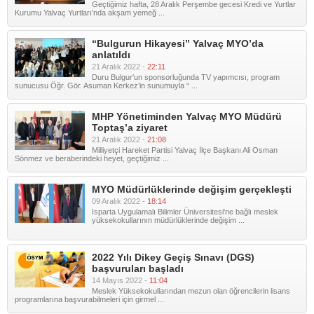
Geçtiğimiz hafta, 28 Aralık Perşembe gecesi Kredi ve Yurtlar
Kurumu Yalvaç Yurtları’nda akşam yemeğ ...
“Bulgurun Hikayesi” Yalvaç MYO’da
anlatıldı
21 Aralık 2022 -
22:11
Duru Bulgur'un sponsorluğunda TV yapımcısı, program
sunucusu Öğr. Gör. Asuman Kerkez’in sunumuyla “ ...
MHP Yönetiminden Yalvaç MYO Müdürü
Toptaş’a ziyaret
21 Aralık 2022 -
21:08
Milliyetçi Hareket Partisi Yalvaç İlçe Başkanı Ali Osman
Sönmez ve beraberindeki heyet, geçtiğimiz ...
MYO Müdürlüklerinde değişim gerçekleşti
09 Aralık 2022 -
18:14
Isparta Uygulamalı Bilimler Üniversitesi'ne bağlı meslek
yüksekokullarının müdürlüklerinde değişim ...
2022 Yılı Dikey Geçiş Sınavı (DGS)
başvuruları başladı
14 Mayıs 2022 -
11:04
Meslek Yüksekokullarından mezun olan öğrencilerin lisans
programlarına başvurabilmeleri için girmel ...