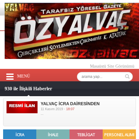
Masaüstü Site Görünümü
MENÜ
930 ile İlişkili Haberler
YALVAÇ İCRA DAİRESİNDEN
11 Kasım 2019 -
18:07
...