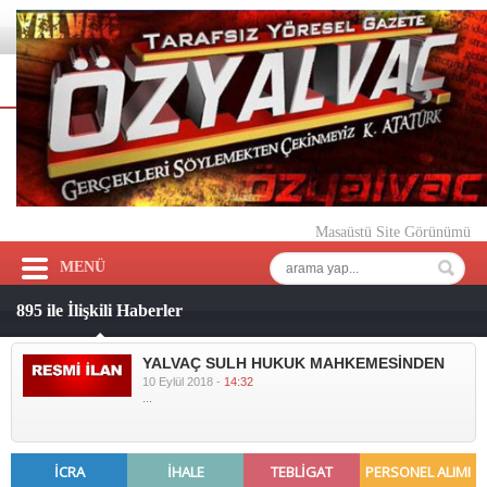
Masaüstü Site Görünümü
MENÜ
895 ile İlişkili Haberler
YALVAÇ SULH HUKUK MAHKEMESİNDEN
10 Eylül 2018 -
14:32
...