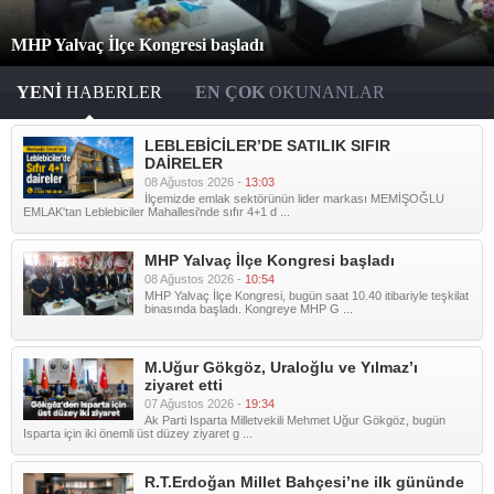
MHP Yalvaç İlçe Kongresi başladı
YENİ
HABERLER
EN ÇOK
OKUNANLAR
LEBLEBİCİLER’DE SATILIK SIFIR
DAİRELER
08 Ağustos 2026 -
13:03
İlçemizde emlak sektörünün lider markası MEMİŞOĞLU
EMLAK'tan Leblebiciler Mahallesi'nde sıfır 4+1 d ...
MHP Yalvaç İlçe Kongresi başladı
08 Ağustos 2026 -
10:54
MHP Yalvaç İlçe Kongresi, bugün saat 10.40 itibariyle teşkilat
binasında başladı. Kongreye MHP G ...
M.Uğur Gökgöz, Uraloğlu ve Yılmaz’ı
ziyaret etti
07 Ağustos 2026 -
19:34
Ak Parti Isparta Milletvekili Mehmet Uğur Gökgöz, bugün
Isparta için iki önemli üst düzey ziyaret g ...
R.T.Erdoğan Millet Bahçesi’ne ilk gününde