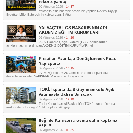
rekor ziyaretçi
07 Ağustos 2026 -
14:37
Yalvaç’ta eski hastane arazisine yapılan Recep Tayyip
Erdoğan Millet Bahçesi’nin kafeteryası, 6 Ağu ...
YALVAÇ’TA LGS BAŞARISININ ADI:
AKDENİZ EĞİTİM KURUMLARI
07 Ağustos 2026 -
14:16
2026 Liselere Geçiş Sistemi (LGS) sonuçlarının
açıklanmasının ardından AKDENİZ EĞİTİM KURUMLARI, el ...
Fırsatları Avantaja Dönüştürecek Fuar:
Yapısparta
07 Ağustos 2026 -
14:15
27-30 Ağustos 2026 tarihleri arasında Isparta'da
düzenlenecek olan YAPISPARTA Fuarının durağan bir ...
TOKİ, Isparta’da 9 Gayrimenkulü Açık
Artırmayla Satışa Sunacak
07 Ağustos 2026 -
14:10
Toplu Konut İdaresi Başkanlığı (TOKİ), Isparta'nın da
aralarında bulunduğu 51 ilde toplam 540 gayri ...
İleği ile Kurusarı arasına sathi kaplama
yapıldı
07 Ağustos 2026 -
09:35