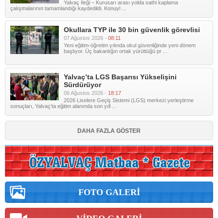
Yalvaç İleği – Kurusarı arası yolda sathi kaplama
çalışmalarının tamamlandığı kaydedildi. Konuyl ...
Okullara TYP ile 30 bin güvenlik görevlisi
07 Ağustos 2026 -
08:11
Yeni eğitim-öğretim yılında okul güvenliğinde yeni dönem
başlıyor. Üç bakanlığın ortak yürüttüğü pr ...
Yalvaç’ta LGS Başarısı Yükselişini
Sürdürüyor
06 Ağustos 2026 -
18:17
2026 Liselere Geçiş Sistemi (LGS) merkezi yerleştirme
sonuçları, Yalvaç’ta eğitim alanında son yıll ...
DAHA FAZLA GÖSTER
FOTO GALERİ