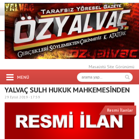
Masaüstü Site Görünümü
MENÜ
YALVAÇ SULH HUKUK MAHKEMESİNDEN
29 Eylül 2019 -
17:59
Resmi İlanlar