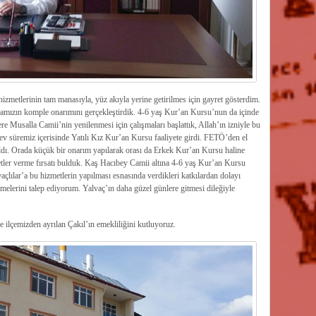
zmetlerinin tam manasıyla, yüz akıyla yerine getirilmes için gayret gösterdim.
namızın komple onarımını gerçekleştirdik. 4-6 yaş Kur’an Kursu’nun da içinde
 Musalla Camii’nin yenilenmesi için çalışmaları başlattık, Allah’ın izniyle bu
v süremiz içerisinde Yatılı Kız Kur’an Kursu faaliyete girdi. FETÖ’den el
dı. Orada küçük bir onarım yapılarak orası da Erkek Kur’an Kursu haline
etler verme fırsatı bulduk. Kaş Hacıbey Camii altına 4-6 yaş Kur’an Kursu
çlılar’a bu hizmetlerin yapılması esnasında verdikleri katkılardan dolayı
melerini talep ediyorum. Yalvaç’ın daha güzel günlere gitmesi dileğiyle
ilçemizden ayrılan Çakıl’ın emekliliğini kutluyoruz.