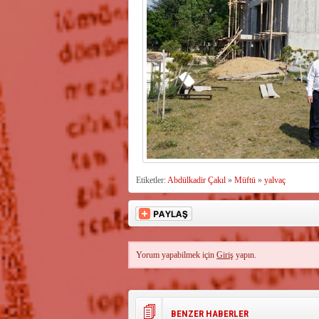
Etiketler:
Abdülkadir Çakıl
»
Müftü
»
yalvaç
Yorum yapabilmek için
Giriş
yapın.
BENZER HABERLER