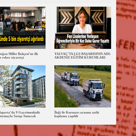
oğan Millet Bahçesi’ne ilk
YALVAÇ’TA LGS BAŞARISININ ADI:
 rekor ziyaretçi
AKDENİZ EĞİTİM KURUMLARI
Isparta’da 9 Gayrimenkulü
İleği ile Kurusarı arasına sathi
tırmayla Satışa Sunacak
kaplama yapıldı