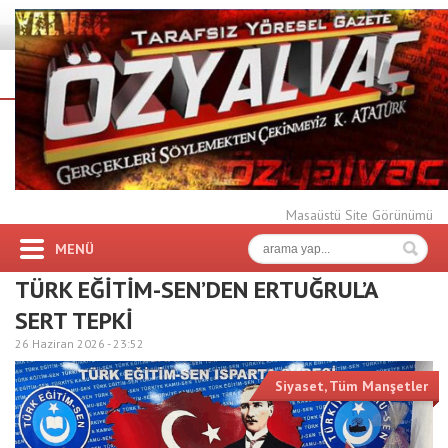
Masaüstü Site Görünümü
MENÜ
TÜRK EĞİTİM-SEN’DEN ERTUĞRUL’A
SERT TEPKİ
26 Haziran 2026 -
23:52
Siyaset
,
Tüm Manşetler