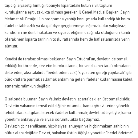
taşıdığı siyasetçi kimliği itibariyle Ispartadaki bütün sivil toplum
kuruluşlarına eşit uzaklıkta olması gereken İl Genel Meclisi Başkanı Sayın
Mehmet Ali Ertuğrul’un programda yaptığı konuşmada kullandığı bir kısım
ifadeler talihsizlik ya da gaf diye geçiştiremeyeceğimiz kadar yakışıksız;
kendisinin ne denli hukukun ve siyaset etiğinin uzağında olduğunun kanıtı
olarak hem Isparta tarihinin tozlu raflarında hem de hafızalarımızda yerini
almıştır.
Kendisi de tarafsız olması beklenen Sayın Ertuğrul’un, devletin de temsil
edildiği bir törende, devletin bürokratlarına, bir sendikanın tarafı olmalarını
dikte eden, aksi takdirde “bedel ödenecek”, “siyaseten gereği yapılacak” gibi
bürokratlara parmak sallamak anlamına gelen ifadeler kullanmasını kabul
etmemiz mümkün değildir.
O salonda bulunan Sayın Valimiz devletin Isparta’daki en üst temsilcisidir.
Devletin vakarının temsil edildiği bir ortamda, kamu görevlilerine yönelik
tehdit olarak algılanabilecek ifadeler kullanmak; devlet ciddiyetiyle, kamu
yönetimi anlayışıyla ve siyasi sorumlulukla bağdaşmaz.
Devlet; hiçbir sendikanın, hiçbir siyasi anlayışın ve hiçbir makam sahibinin
nüfuz alanı değildir. Devlet, hukukun üstünlüğüyle yönetilir; “bedel ödetme”