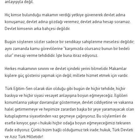
anlayışıyla değil.
Hiç kimse bulunduğu makamın verdiği yetkiye güvenerek devlet adına
konuşamaz, devlet adına gözdağı veremez, devlet adına hesap soramaz.
Devlet kimsenin arka bahçesi değildir.
Bugün söylenen sözler sadece bir sendikayı sahiplenme meselesi değildir;
aynı zamanda kamu görevlilerine “karşımızda olursanız bunun bir bedeli
olur” mesajı verme tehdididir. İşte buna itiraz ediyoruz.
Herkes makamının sınırını ve devlet içindeki yerini bilmelidir. Makamlar
kişilere güç gösterisi yapmak için değil; millete hizmet etmek için vardır.
Türk Eğitim-Sen olarak dün olduğu gibi bugün de hiçbir tehdide, hiçbir
baskıya ve hiçbir siyasi vesayet anlayışına boyun eğmeyeceğiz. İlgilileri
konumlarına yakışır davranışlar göstermeye, devlet ciddiyetine ve vakarına
halel getirmemeye ve hepimize zarardan başka bir şeye yaramayacak olan
kutuplaştırma siyasetinden vaz geçmeye çağırıyoruz. Bu söylemleri de
esefle kınıyor, gayr-ı hukuki hiçbir odağa boyun eğmeyeceğimizi tekraren
ifade ediyoruz. Çünkü bizim bağlı olduğumuz tek irade; hukuk, Türk Devleti
ve Aziz Türk Milletidir!