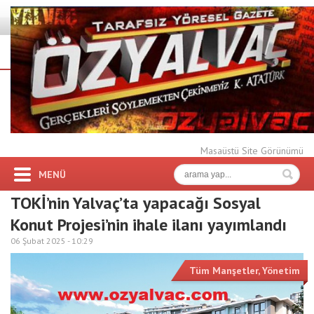
Masaüstü Site Görünümü
MENÜ
TOKİ’nin Yalvaç’ta yapacağı Sosyal
Konut Projesi’nin ihale ilanı yayımlandı
06 Şubat 2025 -
10:29
Tüm Manşetler
,
Yönetim