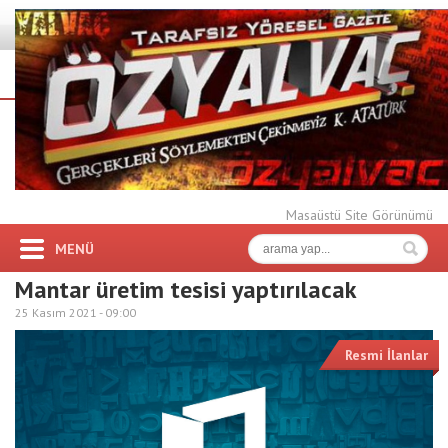
Masaüstü Site Görünümü
MENÜ
Mantar üretim tesisi yaptırılacak
25 Kasım 2021 -
09:00
Resmi İlanlar