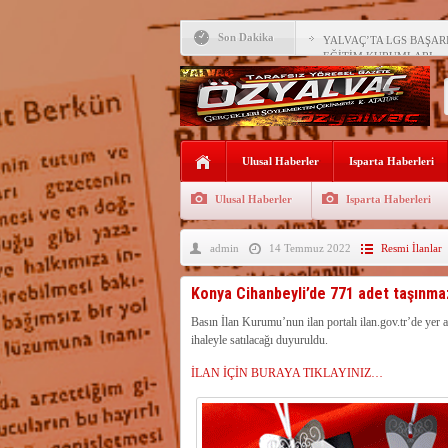
Son Dakika
YALVAÇ’TA LGS BAŞARI
EĞİTİM KURUMLARI
Fırsatları Avantaja Dönüştü
TOKİ, Isparta’da 9 Gayrim
Sunacak
İleği ile Kurusarı arasına s
Ulusal Haberler
Isparta Haberleri
Okullara TYP ile 30 bin gü
Ulusal Haberler
Isparta Haberleri
Yalvaç’ta LGS Başarısı Yük
admin
14 Temmuz 2022
Resmi İlanlar
Uyaroğlu’nun konukları Öz
Bağkonak Muhtarı Başoda’d
Konya Cihanbeyli’de 771 adet taşınmaz
açıklama
SDÜ’ye 68 sözleşmeli pers
Basın İlan Kurumu’nun ilan portalı ilan.gov.tr’de yer 
ihaleyle satılacağı duyuruldu.
Millet Bahçesi’nde çay 5 T
İLAN İÇİN BURAYA TIKLAYINIZ…