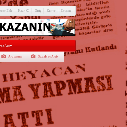
itene Ekle
Kayıt Ol
Giriş
Künye
İletişim
aç Arşiv
Araştırma
Özyalvaç Arşiv