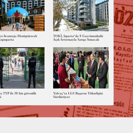
arı Avantaja Dönüştürecek
TOKİ, Isparta’da 9 Gayrimenkulü
apısparta
Açık Artırmayla Satışa Sunacak
a TYP ile 30 bin güvenlik
Yalvaç’ta LGS Başarısı Yükselişini
i
Sürdürüyor