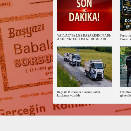
YALVAÇ’TA LGS BAŞARISININ ADI:
Fırsatl
AKDENİZ EĞİTİM KURUMLARI
Fuar: Y
İleği ile Kurusarı arasına sathi
Okullar
kaplama yapıldı
görevlis