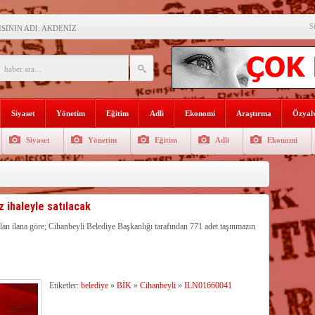
S
SININ ADI: AKDENİZ
recek Fuar: Yapısparta
enkulü Açık Artırmayla Satışa
athi kaplama yapıldı
Siyaset
Yönetim
Eğitim
Adli
Ekonomi
Araştırma
Özyalv
venlik görevlisi
Siyaset
Yönetim
Eğitim
Adli
Ekonomi
selişini Sürdürüyor
el, Tüfekçi ve Bayar
an masa başı haberlere karşı
 ihaleyle satılacak
onel alınacak
alan ilana göre; Cihanbeyli Belediye Başkanlığı tarafından 771 adet taşınmazın
L, simit 5 TL olacak
Etiketler:
belediye
»
BİK
»
Cihanbeyli
»
ILN01660041