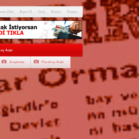
itene Ekle
Kayıt Ol
Giriş
Künye
İletişim
aç Arşiv
Araştırma
Özyalvaç Arşiv