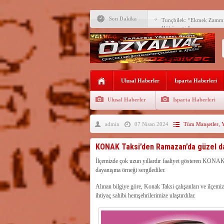
Tunçbilek: “Ekmek Zammın
Hükümettir”
Son Dakika
Süreyya Sadi Bilgiç’ten Ba
Festivalde sünnet şöleni ger
Arıcılara 3 yılda 1900 kova
Vali Abdullah Erin Başarılı
Ulusal Haberler
Isparta Haberleri
Yalvaç’ta ekmek 20 TL ol
Ulusal Haberler
Isparta Haberleri
62 BİN ÖĞRENCİNİN Y
MEMNUNİYET GERİLED
admin
07 Nisan 2024
Tüm Manşetler
,
Isparta dahil 52 ilde suç ö
gözaltı
Su kıtlığı büyüyor, şehirle
KONAK Taksi’den Ramazan’da güzel d
zamankinden daha kritik
İlçemizde çok uzun yıllardır faaliyet gösteren KONAK 
dayanışma örneği sergilediler.
Alınan bilgiye göre, Konak Taksi çalışanları ve ilçemizd
ihtiyaç sahibi hemşehrilerimize ulaştırdılar.