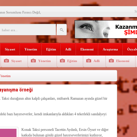
ın Sorumlusu Fırıncı Değil,
S
şkan Kodal’a ziyaret
çekleştirildi
n dağıtıldı
 Gençlerle Bir Araya Geldi
Siyaset
Yönetim
Eğitim
Adli
Ekonomi
Araştırma
Özyalv
uyor
Siyaset
Yönetim
Eğitim
Adli
Ekonomi
AŞADIĞI KENTTE
İ
Yönetim
rgütlerini öven paylaşımlara 216
rde verimli su yönetimi her
ayanışma örneği
…
Taksi durağının altın kalpli çalışanları, mübarek Ramazan ayında güzel bir
eki bazı hayırseverler, kendi imkanlarıyla aldıkları 4 tekerlekli sandalyeyi
Konak Taksi personeli Tacettin Aydınlı, Ersin Öyurt ve diğer
katkıda bulunan gönlü güzel hayırseverlerimizi kutluyor,