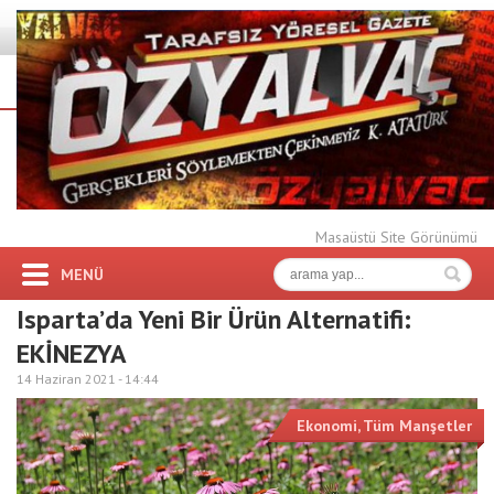
Masaüstü Site Görünümü
MENÜ
Isparta’da Yeni Bir Ürün Alternatifi:
EKİNEZYA
14 Haziran 2021 -
14:44
Ekonomi
,
Tüm Manşetler