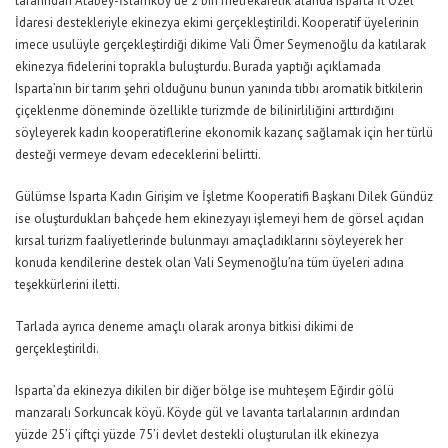
tarafından Atabey-İslamköy’de 2 bin metrekarelik alanda Isparta İl Özel
İdaresi destekleriyle ekinezya ekimi gerçekleştirildi. Kooperatif üyelerinin
imece usulüyle gerçekleştirdiği dikime Vali Ömer Seymenoğlu da katılarak
ekinezya fidelerini toprakla buluşturdu. Burada yaptığı açıklamada
Isparta’nın bir tarım şehri olduğunu bunun yanında tıbbı aromatik bitkilerin
çiçeklenme döneminde özellikle turizmde de bilinirliliğini arttırdığını
söyleyerek kadın kooperatiflerine ekonomik kazanç sağlamak için her türlü
desteği vermeye devam edeceklerini belirtti.
Gülümse Isparta Kadın Girişim ve İşletme Kooperatifi Başkanı Dilek Gündüz
ise oluşturdukları bahçede hem ekinezyayı işlemeyi hem de görsel açıdan
kırsal turizm faaliyetlerinde bulunmayı amaçladıklarını söyleyerek her
konuda kendilerine destek olan Vali Seymenoğlu’na tüm üyeleri adına
teşekkürlerini iletti.
Tarlada ayrıca deneme amaçlı olarak aronya bitkisi dikimi de
gerçekleştirildi.
Isparta’da ekinezya dikilen bir diğer bölge ise muhteşem Eğirdir gölü
manzaralı Sorkuncak köyü. Köyde gül ve lavanta tarlalarının ardından
yüzde 25’i çiftçi yüzde 75’i devlet destekli oluşturulan ilk ekinezya