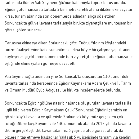
tarlasında fideler Vali Seymenoğlu’nun katılımıyla toprak buluşturuldu.
Eğirdir gölü manzaralı tarlada 5 bin metrekarelik alana dikilen ekinezyalar
kırsal turizm alanında son dönemlerde adından sıkça söz ettiren
Sorkuncak’ta gül ve lavanta tarlalarıyla birlikte ziyaretçilere muhteşem bir
görsel şölen sunacak.
Tarlasına ekinezya diken Sorkuncaklı çiftçi Tuğrul Yıldırım köylerindeki
turizm faaliyetlerine katkı sunabilmek adına böyle bir çalışma yaptıklarını
söyleyerek çiçeklenme döneminde tüm ziyaretçileri Eğirdir gölü manzarası
eşliğinde ekinezyaları görmeye davet etti.
Vali Seymenoğlu ardından yine Sorkuncak’ta oluşturulan 130 dönümlük
lavanta tarlasında beraberinde Eğirdir Kaymakamı Adem Çelik ve İl Tarım
ve Orman Müdürü Eyüp Adıgüzel ile birlikte incelemelerde bulundu.
Sorkuncak’ta Eğirdir gölüne nazır bir alanda oluşturulan lavanta tarlası ile
ilgili bilgi veren Eğirdir Kaymakamı Çelik “Sorkuncak Eğirdir ilçemizin en
gözde köyü. Lavanta ve gülleriyle Sorkuncak köyümüz gerçekten çok
fotoğrafik bir köy. Köyümüzde 130 dönümlük alanda 2018 yılında lavanta
dikimi gerçekleştirdik. Lavantalarımız 3 yaşında olup görsel olarak da
bizlere hitap etmeye başladılar. Yaklaşık 5 yıl içerisinde tamamıyla kendini