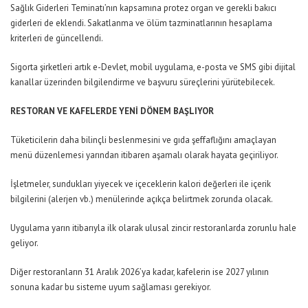
Sağlık Giderleri Teminatı’nın kapsamına protez organ ve gerekli bakıcı
giderleri de eklendi. Sakatlanma ve ölüm tazminatlarının hesaplama
kriterleri de güncellendi.
Sigorta şirketleri artık e-Devlet, mobil uygulama, e-posta ve SMS gibi dijital
kanallar üzerinden bilgilendirme ve başvuru süreçlerini yürütebilecek.
RESTORAN VE KAFELERDE YENİ
DÖNEM BAŞLIYOR
Tüketicilerin daha bilinçli beslenmesini ve gıda şeffaflığını amaçlayan
menü düzenlemesi yarından itibaren aşamalı olarak hayata geçiriliyor.
İşletmeler, sundukları yiyecek ve içeceklerin kalori değerleri ile içerik
bilgilerini (alerjen vb.) menülerinde açıkça belirtmek zorunda olacak.
Uygulama yarın itibarıyla ilk olarak ulusal zincir restoranlarda zorunlu hale
geliyor.
Diğer restoranların 31 Aralık 2026’ya kadar, kafelerin ise 2027 yılının
sonuna kadar bu sisteme uyum sağlaması gerekiyor.