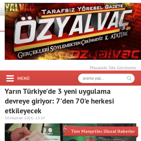
Masaüstü Site Görünümü
MENÜ
Yarın Türkiye’de 3 yeni uygulama
devreye giriyor: 7’den 70’e herkesi
etkileyecek
30 Haziran 2026 -
13:07
Tüm Manşetler
,
Ulusal Haberler