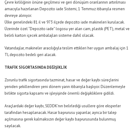
Çevre kirliliğinin önüne geçilmesi ve geri dönüşüm oranlarının artırılması
amacıyla hazırlanan Depozito iade Sistemi, 1 Temmuz itibarıyla resmen
devreye alınıyor.
Ülke genelindeki 81 il ve 973 ilçede depozito iade makineleri kurulacak.
Üzerinde özel “Depozito iade” logosu yer alan cam, plastik (PET), metal ve
belirli karton içecek ambalajları sisteme dahil olacak.
Vatandaşlar, makineler aracılığıyla teslim ettikleri her uygun ambalaj için 1
TL depozito bedeli geri alacak.
TRAFİK SİGORTASINDA DEĞİŞİKLİK
Zorunlu trafik sigortasında tazminat, hasar ve değer kaybı süreçlerini
yeniden şekillendiren yeni dönem yarın itibarıyla başlıyor. Düzenlemeyle
birlikte sigorta kapsamı ve işleyişinde önemli değişikliklere gidildi.
Araçlardaki değer kaybı, SEDDK’nın belirlediği usullere göre eksperler
tarafından hesaplanacak. Hasar başvurusu yapanlar, ayrıca bir talep
açılmasına gerek kalmaksızın değer kaybı başvurusunda bulunmuş
sayılacak.