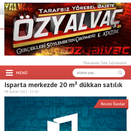
Masaüstü Site Görünümü
MENÜ
Isparta merkezde 20 m² dükkan satılık
08 Şubat 2022 -
22:42
Resmi İlanlar