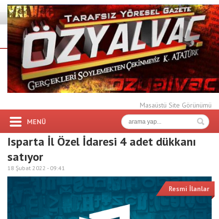
Masaüstü Site Görünümü
MENÜ
Isparta İl Özel İdaresi 4 adet dükkanı
satıyor
18 Şubat 2022 -
09:41
Resmi İlanlar