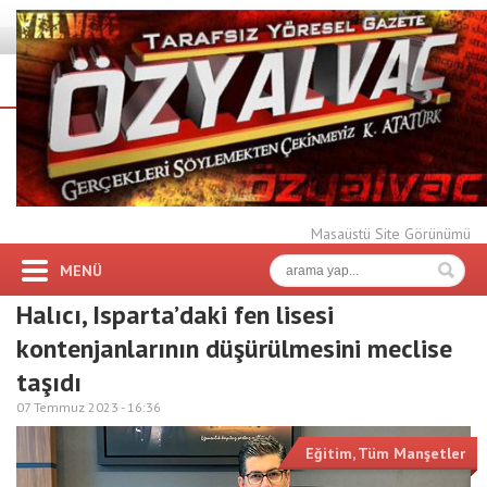
Masaüstü Site Görünümü
MENÜ
Halıcı, Isparta’daki fen lisesi
kontenjanlarının düşürülmesini meclise
taşıdı
07 Temmuz 2023 -
16:36
Eğitim
,
Tüm Manşetler