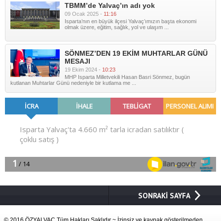
TBMM’de Yalvaç’ın adı yok
09 Ocak 2025 -
11:16
Isparta’nın en büyük ilçesi Yalvaç’ımızın başta ekonomi
olmak üzere, eğitim, sağlık, yol ve ulaşım ...
SÖNMEZ’DEN 19 EKİM MUHTARLAR GÜNÜ
MESAJI
19 Ekim 2024 -
10:23
MHP Isparta Milletvekili Hasan Basri Sönmez, bugün
kutlanan Muhtarlar Günü nedeniyle bir kutlama me ...
SONRAKİ SAYFA
© 2016 ÖZYALVAÇ Tüm Hakları Saklıdır ~ İzinsiz ve kaynak gösterilmeden