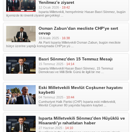
Yenilmez’e ziyaret
12 Ocak 2026 -
19:42
Isparta Milletvekili, hemşehrimiz Hasan Basri Sönmez, bugün
ilçemizde iki önemli ziyaret gerçekleşt ...
Osman Zabun’dan mecliste CHP’ye sert
cevap
18 Aralık 2025 -
16:38
Ak Parti Isparta Milletvekili Osman Zabun, bugün mecliste
bütçe üzerine yaptığı konuşmada CHP'ye yü ...
Basri Sönmez’den 15 Temmuz Mesajı
15 Temmuz 2025 -
14:14
Isparta Milletvekili Hasan Basri Sönmez, 15 Temmuz
Demokrasi ve Milli Birlik Günü ile ilgili bir me ...
Eski Milletvekili Mevlüt Coşkuner hayatını
kaybetti
04 Temmuz 2025 -
10:44
Cumhuriyet Halk Partisi (CHP) Isparta eski milletvekili,
Mevlüt Coşkuner 80 yaşında hayatını kaybet ...
Isparta Milletvekili Sönmez’den Hüyüklü ve
Hisarardı’yı rahatlatan haber
27 Haziran 2025 -
14:10