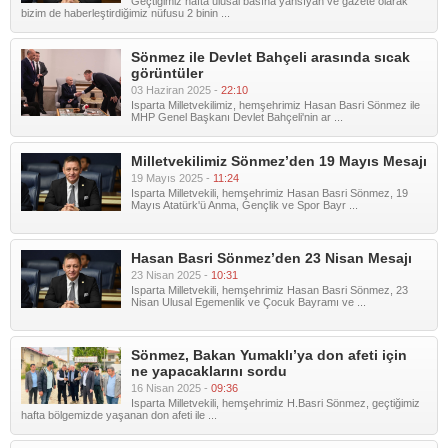
Geçtiğimiz hafta ulusal basına yansıyan ve gazete olarak
bizim de haberleştirdiğimiz nüfusu 2 binin ...
Sönmez ile Devlet Bahçeli arasında sıcak
görüntüler
03 Haziran 2025 -
22:10
Isparta Milletvekilimiz, hemşehrimiz Hasan Basri Sönmez ile
MHP Genel Başkanı Devlet Bahçeli'nin ar ...
Milletvekilimiz Sönmez’den 19 Mayıs Mesajı
19 Mayıs 2025 -
11:24
Isparta Milletvekili, hemşehrimiz Hasan Basri Sönmez, 19
Mayıs Atatürk'ü Anma, Gençlik ve Spor Bayr ...
Hasan Basri Sönmez’den 23 Nisan Mesajı
23 Nisan 2025 -
10:31
Isparta Milletvekili, hemşehrimiz Hasan Basri Sönmez, 23
Nisan Ulusal Egemenlik ve Çocuk Bayramı ve ...
Sönmez, Bakan Yumaklı’ya don afeti için
ne yapacaklarını sordu
16 Nisan 2025 -
09:36
Isparta Milletvekili, hemşehrimiz H.Basri Sönmez, geçtiğimiz
hafta bölgemizde yaşanan don afeti ile ...