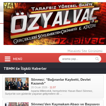
Masaüstü Site Görünümü
MENÜ
TBMM ile İlişkili Haberler
Sönmez: “Bağıranlar Kaybetti, Devlet
Kazandı”
20 Ocak 2026 -
11:07
Isparta Milletvekili, hemşehrimiz Hasan Basri Sönmez,
Suriye'de son günlerde yaşanan gelişmelere de ...
Sönmez’den Kaymakam Abacı ve Başsavcı