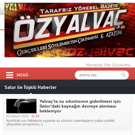
Masaüstü Site Görünümü
MENÜ
Salur ile İlişkili Haberler
Yalvaç’ta su sıkıntısının giderilmesi için
Salur’daki kaynağın devreye alınması
bekleniyor
02 Kasım 2025 -
11:19
İlçemizde son haftalarda yaşanan su sıkıntısı vatandaşların yoğun şekilde
şikayetine yol açarken, s ...