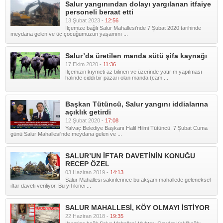
Salur yangınından dolayı yargılanan itfaiye
personeli beraat etti
13 Şubat 2023 -
12:56
İlçemize bağlı Salur Mahallesi'nde 7 Şubat 2020 tarihinde
meydana gelen ve üç çocuğumuzun yaşamını ...
Salur’da üretilen manda sütü şifa kaynağı
17 Ekim 2020 -
11:36
İlçemizin kıymeti az bilinen ve üzerinde yatırım yapılması
halinde ciddi bir pazarı olan manda (cam ...
Başkan Tütüncü, Salur yangını iddialarına
açıklık getirdi
12 Şubat 2020 -
17:08
Yalvaç Belediye Başkanı Halil Hilmi Tütüncü, 7 Şubat Cuma
günü Salur Mahallesi'nde meydana gelen ve ...
SALUR’UN İFTAR DAVETİNİN KONUĞU
RECEP ÖZEL
03 Haziran 2019 -
14:13
Salur Mahallesi sakinlerince bu akşam mahallede geleneksel
iftar daveti veriliyor. Bu yıl ikinci ...
SALUR MAHALLESİ, KÖY OLMAYI İSTİYOR
22 Haziran 2018 -
19:35