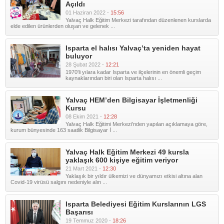
Açıldı
01 Haziran 2022 -
15:56
Yalvaç Halk Eğitim Merkezi tarafından düzenlenen kurslarda
elde edilen ürünlerden oluşan ve gelenek ...
Isparta el halısı Yalvaç’ta yeniden hayat
buluyor
28 Şubat 2022 -
12:21
1970'li yılara kadar Isparta ve ilçelerinin en önemli geçim
kaynaklarından biri olan Isparta halısı ...
Yalvaç HEM’den Bilgisayar İşletmenliği
Kursu
08 Ekim 2021 -
12:28
Yalvaç Halk Eğitimi Merkezi'nden yapılan açıklamaya göre,
kurum bünyesinde 163 saatlik Bilgisayar İ ...
Yalvaç Halk Eğitim Merkezi 49 kursla
yaklaşık 600 kişiye eğitim veriyor
21 Mart 2021 -
12:30
Yaklaşık bir yıldır ülkemizi ve dünyamızı etkisi altına alan
Covid-19 virüsü salgını nedeniyle alın ...
Isparta Belediyesi Eğitim Kurslarının LGS
Başarısı
19 Temmuz 2020 -
18:26