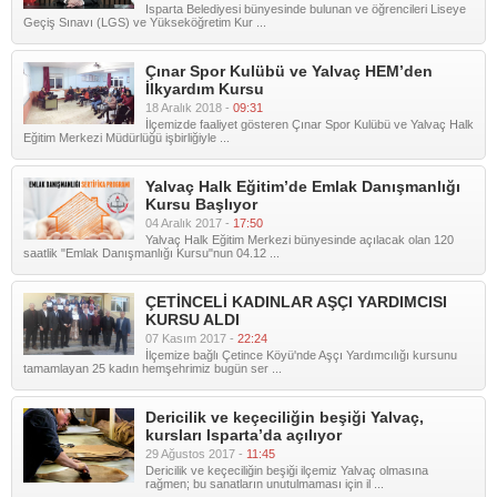
Isparta Belediyesi bünyesinde bulunan ve öğrencileri Liseye
Geçiş Sınavı (LGS) ve Yükseköğretim Kur ...
Çınar Spor Kulübü ve Yalvaç HEM’den
İlkyardım Kursu
18 Aralık 2018 -
09:31
İlçemizde faaliyet gösteren Çınar Spor Kulübü ve Yalvaç Halk
Eğitim Merkezi Müdürlüğü işbirliğiyle ...
Yalvaç Halk Eğitim’de Emlak Danışmanlığı
Kursu Başlıyor
04 Aralık 2017 -
17:50
Yalvaç Halk Eğitim Merkezi bünyesinde açılacak olan 120
saatlik "Emlak Danışmanlığı Kursu"nun 04.12 ...
ÇETİNCELİ KADINLAR AŞÇI YARDIMCISI
KURSU ALDI
07 Kasım 2017 -
22:24
İlçemize bağlı Çetince Köyü'nde Aşçı Yardımcılığı kursunu
tamamlayan 25 kadın hemşehrimiz bugün ser ...
Dericilik ve keçeciliğin beşiği Yalvaç,
kursları Isparta’da açılıyor
29 Ağustos 2017 -
11:45
Dericilik ve keçeciliğin beşiği ilçemiz Yalvaç olmasına
rağmen; bu sanatların unutulmaması için il ...