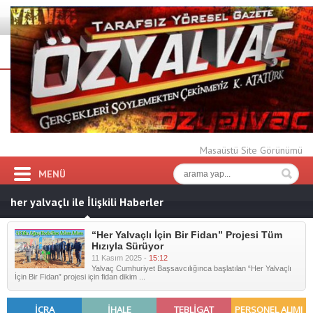
Masaüstü Site Görünümü
MENÜ
her yalvaçlı ile İlişkili Haberler
“Her Yalvaçlı İçin Bir Fidan” Projesi Tüm
Hızıyla Sürüyor
11 Kasım 2025 -
15:12
Yalvaç Cumhuriyet Başsavcılığınca başlatılan “Her Yalvaçlı
İçin Bir Fidan” projesi için fidan dikim ...