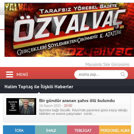
Masaüstü Site Görünümü
MENÜ
Halim Toptaş ile İlişkili Haberler
Bir gündür aranan şahıs ölü bulundu
16 Kasım 2021 -
20:50
İlçemize bağlı Sücüllü Köyü'nde pazartesi günü kayıp olduğu
bildirilen ve arama çalışmaları sürdü ...