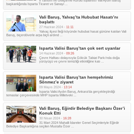
İl Tanıtım ve Geliştirme Kurulu toplantısı Vali Aydın Baruş
başkanlığında Isparta Ticaret ve Sanayi ...
Vali Baruş, Yalvaç’ta Hububat Hasatı’nı
başlattı
27 Haziran 2024 -
11:11
Yalvaç ilçesi İleği köyünde hububat hasat gününe katılan Vali
Baruş, biçerdöverle arpa biçti ardınd ...
Isparta Valisi Baruş’tan çok sert uyarılar
14 Haziran 2024 -
09:26
Çevre Haftası dolayısıyla Gölcük Tabiat Parkı’nda doğa
yürüyüşü ve çevre temizliği etkinliğine katı ...
Isparta Valisi Baruş’tan hemşehrimiz
Sönmez’e ziyaret
09 Mayıs 2024 -
13:14
Isparta Valisi Aydın Baruş, Ankara'da gerçekleştirdiği
temaslar çerçevesinde MHP Isparta Milletveki ...
Vali Baruş, Eğirdir Belediye Başkanı Özer’i
Konuk Etti
30 Nisan 2024 -
16:28
31 Mart 2024 Mahalli İdareler Genel Seçimleriyle Eğirdir
Belediye Başkanlığına seçilen Mustafa Özer ...