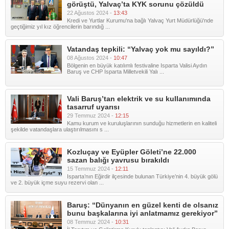
görüştü, Yalvaç’ta KYK sorunu çözüldü
22 Ağustos 2024 -
13:43
Kredi ve Yurtlar Kurumu'na bağlı Yalvaç Yurt Müdürlüğü'nde
geçtiğimiz yıl kız öğrencilerin barındığ ...
Vatandaş tepkili: “Yalvaç yok mu sayıldı?”
08 Ağustos 2024 -
10:47
Bölgenin en büyük katılımlı festivaline Isparta Valisi Aydın
Baruş ve CHP Isparta Milletvekili Yalı ...
Vali Baruş’tan elektrik ve su kullanımında
tasarruf uyarısı
29 Temmuz 2024 -
12:15
Kamu kurum ve kuruluşlarının sunduğu hizmetlerin en kaliteli
şekilde vatandaşlara ulaştırılmasını s ...
Kozluçay ve Eyüpler Göleti’ne 22.000
sazan balığı yavrusu bırakıldı
15 Temmuz 2024 -
12:11
Isparta’nın Eğirdir ilçesinde bulunan Türkiye’nin 4. büyük gölü
ve 2. büyük içme suyu rezervi olan ...
Baruş: “Dünyanın en güzel kenti de olsanız
bunu başkalarına iyi anlatmamız gerekiyor”
08 Temmuz 2024 -
10:31