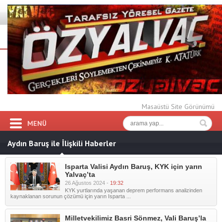
Masaüstü Site Görünümü
MENÜ
Aydın Baruş ile İlişkili Haberler
Isparta Valisi Aydın Baruş, KYK için yarın
Yalvaç’ta
26 Ağustos 2024 -
19:32
KYK yurtlarında yaşanan deprem performans analizinden
kaynaklanan sorunun çözümü için yarın Isparta ...
Milletvekilimiz Basri Sönmez, Vali Baruş’la