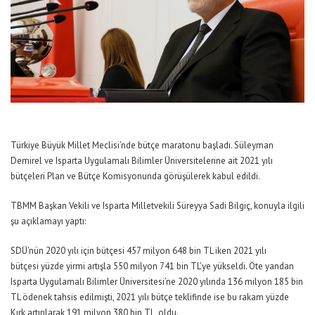
Türkiye Büyük Millet Meclisi’nde bütçe maratonu başladı. Süleyman
Demirel ve Isparta Uygulamalı Bilimler Üniversitelerine ait 2021 yılı
bütçeleri Plan ve Bütçe Komisyonunda görüşülerek kabul edildi.
TBMM Başkan Vekili ve Isparta Milletvekili Süreyya Sadi Bilgiç, konuyla ilgili
şu açıklamayı yaptı:
SDÜ’nün 2020 yılı için bütçesi 457 milyon 648 bin TL iken 2021 yılı
bütçesi yüzde yirmi artışla 550 milyon 741 bin TL’ye yükseldi. Öte yandan
Isparta Uygulamalı Bilimler Üniversitesi’ne 2020 yılında 136 milyon 185 bin
TL ödenek tahsis edilmişti, 2021 yılı bütçe teklifinde ise bu rakam yüzde
Kırk artırılarak 191 milyon 380 bin TL oldu.