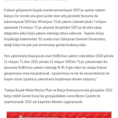
Fiziksel gelişmesini büyük oranda tamamlayan SDÜ’ye ayrılan yatırım
bütçesi bir önceki yıla göre yüzde otuz artış gösterdi. Bununla da
kalınmayarak SDÜ’nün 49 milyon TL’lik yatırım ödenek talebi 5 milyon
artırılarak 54 milyon TL’ye çıkarıldı. Böylelikle SDÜ’ye ilk defa talep
ettiğinden daha fazla yatırım ödeneği tahsis edilecek. Toplam bütçe
büyüklüğü bakımından 30. sırada olan Süleyman Demirel Üniversitesi,
aldığı bütçe ile pek çok üniversiteyi geride bırakmış oldu.
Yeni yatırımlarla büyüyecek olan ISUBU’nun yatırım ödenekleri 2020 yılında
11 milyon TL iken 2021 yılında 21 milyon 500 bin TL’ye yükselmiştir. Bu
durumda ISUBU’nun yatırım ödeneği % 95,4 gibi rekor bir artışla fiziksel
gelişmesine ivme kazandıracak. Isparta’mıza ve her iki üniversitemize de
hayırlı olsun. Isparta’yı yatırımlarla büyütmeye devam ediyoruz.”
Türkiye Büyük Millet Meclisi Plan ve Bütçe Komisyonu’nda görüşülen 2021
bütçe teklifi Genel Kurul’da görüşüldükten sonra Resmi Gazete’de
yayımlanarak 2021 yılı başından itibaren uygulanacak.