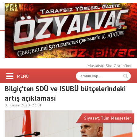
Masaüstü Site Görünümü
MENÜ
Bilgiç’ten SDÜ ve ISUBÜ bütçelerindeki
artış açıklaması
05 Kasım 2020 -
23:01
Siyaset
,
Tüm Manşetler