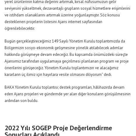
yerel ürünlerinin katma değerini artırmak, kırsal nüfusumuzun gelir
seviyesini yükseltmek, dezavantajlı grupların sosyal hizmetlere erişimlerini
ve istihdam olanaklarını artırmak üzerine yoğunlaşmıştır. Söz konusu
desteklenen projelerin listesini Ajans internet sayfasından
öğrenilebilecektir.
Bugün gerçekleştireceğimiz 149 Sayılı Yönetim Kurulu toplantımızda da
Bölgemizin sosyo-ekonomik gelişmesine yönelik atılabilecek adımlar
hakkında görüşmeye devam edeceğiz. Bu kapsamda önümüzdeki süreçte
Ajansımız tarafından uygulamaya geçirilmesi planlanan program ve proje
önerilerini görüşeceğiz. Yönetim Kurulu toplantımızın ve alacağımız
kararların üç ilimiz için hayırlara vesile olmasını diliyorum” dedi.
BAKA Yönetim Kurulu toplantısı; destek programları, hâlihazırda devam
eden Ajans projeleri ve gündemde yer alan diğer konuların görüşülmesinin
ardından son buldu.
2022 Yılı SOGEP Proje Değerlendirme
Sonuçları Açıklandı