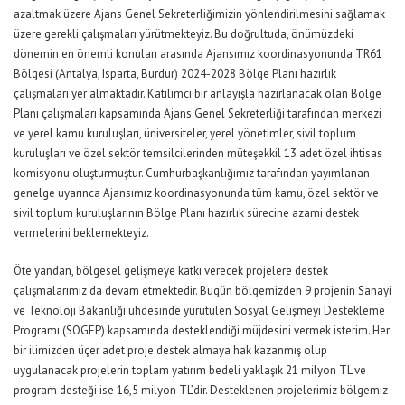
azaltmak üzere Ajans Genel Sekreterliğimizin yönlendirilmesini sağlamak
üzere gerekli çalışmaları yürütmekteyiz. Bu doğrultuda, önümüzdeki
dönemin en önemli konuları arasında Ajansımız koordinasyonunda TR61
Bölgesi (Antalya, Isparta, Burdur) 2024-2028 Bölge Planı hazırlık
çalışmaları yer almaktadır. Katılımcı bir anlayışla hazırlanacak olan Bölge
Planı çalışmaları kapsamında Ajans Genel Sekreterliği tarafından merkezi
ve yerel kamu kuruluşları, üniversiteler, yerel yönetimler, sivil toplum
kuruluşları ve özel sektör temsilcilerinden müteşekkil 13 adet özel ihtisas
komisyonu oluşturmuştur. Cumhurbaşkanlığımız tarafından yayımlanan
genelge uyarınca Ajansımız koordinasyonunda tüm kamu, özel sektör ve
sivil toplum kuruluşlarının Bölge Planı hazırlık sürecine azami destek
vermelerini beklemekteyiz.
Öte yandan, bölgesel gelişmeye katkı verecek projelere destek
çalışmalarımız da devam etmektedir. Bugün bölgemizden 9 projenin Sanayi
ve Teknoloji Bakanlığı uhdesinde yürütülen Sosyal Gelişmeyi Destekleme
Programı (SOGEP) kapsamında desteklendiği müjdesini vermek isterim. Her
bir ilimizden üçer adet proje destek almaya hak kazanmış olup
uygulanacak projelerin toplam yatırım bedeli yaklaşık 21 milyon TL ve
program desteği ise 16,5 milyon TL’dir. Desteklenen projelerimiz bölgemiz