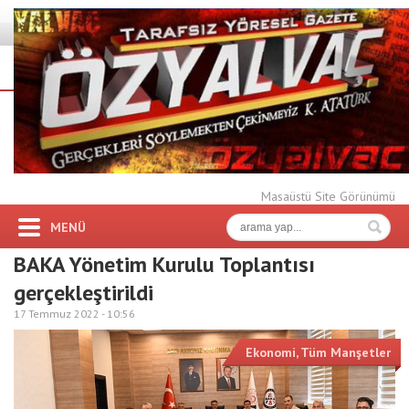
Masaüstü Site Görünümü
MENÜ
BAKA Yönetim Kurulu Toplantısı
gerçekleştirildi
17 Temmuz 2022 -
10:56
Ekonomi
,
Tüm Manşetler