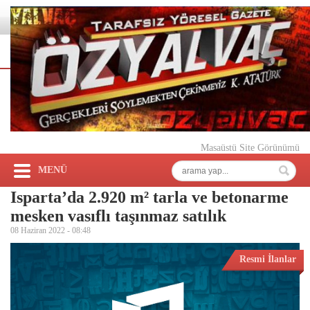
Masaüstü Site Görünümü
MENÜ
Isparta’da 2.920 m² tarla ve betonarme
mesken vasıflı taşınmaz satılık
08 Haziran 2022 -
08:48
Resmi İlanlar