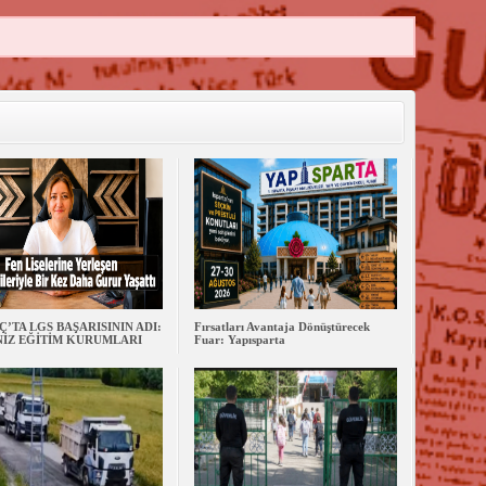
’TA LGS BAŞARISININ ADI:
Fırsatları Avantaja Dönüştürecek
İZ EĞİTİM KURUMLARI
Fuar: Yapısparta