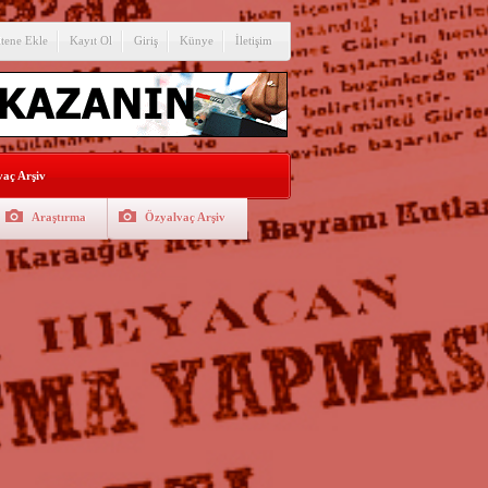
itene Ekle
Kayıt Ol
Giriş
Künye
İletişim
aç Arşiv
Araştırma
Özyalvaç Arşiv