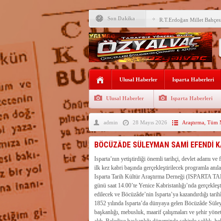
Son Dakika
R.T.Erdoğan Millet Bahçesi
YALVAÇ’TA LGS BAŞARI
EĞİTİM KURUMLARI
Fırsatları Avantaja Dönüştü
TOKİ, Isparta’da 9 Gayrim
Ulusal Haberler
Sunacak
Isparta Haberleri
İleği ile Kurusarı arasına s
Ulusal Haberler
Isparta Haberleri
Okullara TYP ile 30 bin gü
admin
28 Mayıs 2026
Araştırma
,
Tüm M
Yalvaç’ta LGS Başarısı Yük
Uyaroğlu’nun konukları Öz
BÖCÜZÂDE SÜLEYMAN SAMİ EFENDİ K
Bağkonak Muhtarı Başoda’d
Isparta’nın yetiştirdiği önemli tarihçi, devlet adamı 
açıklama
ilk kez kabri başında gerçekleştirilecek programla anıl
SDÜ’ye 68 sözleşmeli pers
Isparta Tarih Kültür Araştırma Derneği (ISPARTA T
günü saat 14.00’te Yenice Kabristanlığı’nda gerçekleş
edilecek ve Böcüzâde’nin Isparta’ya kazandırdığı tarih
1852 yılında Isparta’da dünyaya gelen Böcüzâde Süleyma
başkanlığı, mebusluk, maarif çalışmaları ve şehir yöne