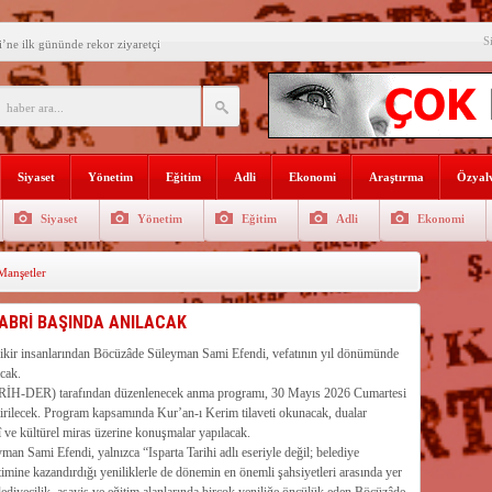
S
’ne ilk gününde rekor ziyaretçi
SININ ADI: AKDENİZ
recek Fuar: Yapısparta
enkulü Açık Artırmayla Satışa
Siyaset
Yönetim
Eğitim
Adli
Ekonomi
Araştırma
Özyalv
athi kaplama yapıldı
Siyaset
Yönetim
Eğitim
Adli
Ekonomi
venlik görevlisi
anşetler
selişini Sürdürüyor
el, Tüfekçi ve Bayar
ABRİ BAŞINDA ANILACAK
an masa başı haberlere karşı
ve fikir insanlarından Böcüzâde Süleyman Sami Efendi, vefatının yıl dönümünde
acak.
onel alınacak
ARİH-DER) tarafından düzenlenecek anma programı, 30 Mayıs 2026 Cumartesi
tirilecek. Program kapsamında Kur’an-ı Kerim tilaveti okunacak, dualar
î ve kültürel miras üzerine konuşmalar yapılacak.
n Sami Efendi, yalnızca “Isparta Tarihi adlı eseriyle değil; belediye
timine kazandırdığı yeniliklerle de dönemin en önemli şahsiyetleri arasında yer