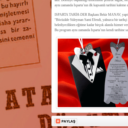
aldı. Belediye başkanlığı döneminde şehirde sağlık, be
aynı zamanda Isparta’nın ilk kapsamlı tarihini kaleme a
ISPARTA TARİH-DER Başkanı Bekir MANAV, yaptığı a
“Böcüzâde Süleyman Sami Efendi, yalnızca bir tarihçi de
belediyecilikten eğitime kadar birçok alanda hizmet ve
Bu program aynı zamanda Isparta’nın kendi tarihine sah