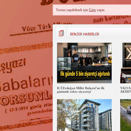
Yorum yapabilmek için
Giriş
yapın.
BENZER HABERLER
R.T.Erdoğan Millet Bahçesi’ne ilk
YALVAÇ
gününde rekor ziyaretçi
AKDEN