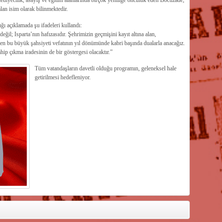
lediyecilik, asayiş ve eğitim alanlarında birçok yeniliğe öncülük eden Böcüzâde,
lan isim olarak bilinmektedir.
çıklamada şu ifadeleri kullandı:
ğil; Isparta’nın hafızasıdır. Şehrimizin geçmişini kayıt altına alan,
ren bu büyük şahsiyeti vefatının yıl dönümünde kabri başında dualarla anacağız.
ip çıkma iradesinin de bir göstergesi olacaktır.”
Tüm vatandaşların davetli olduğu programın, geleneksel hale
getirilmesi hedefleniyor.