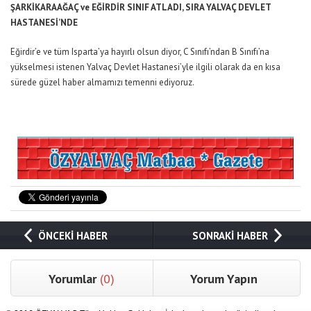
ŞARKİKARAAĞAÇ ve EĞİRDİR SINIF ATLADI, SIRA YALVAÇ DEVLET
HASTANESİ’NDE
Eğirdir’e ve tüm Isparta’ya hayırlı olsun diyor, C Sınıfı’ndan B Sınıfı’na
yükselmesi istenen Yalvaç Devlet Hastanesi’yle ilgili olarak da en kısa
sürede güzel haber almamızı temenni ediyoruz.
ÖNCEKİ HABER
SONRAKİ HABER
Yorumlar
(0)
Yorum Yapın