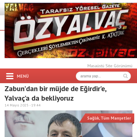
Masaüstü Site Görünümü
MENÜ
Zabun’dan bir müjde de Eğirdir’e,
Yalvaç’a da bekliyoruz
14 Mayıs 2025 -
19:44
Sağlık
,
Tüm Manşetler