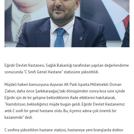
Eğirdir Devlet Hastanesi, Sağlık Bakanlığı tarafından yapılan değerlendirme
sonucunda “C Sınıfı Genel Hastane” statüsüne yükseltildi.
Müjdeli haberi kamuoyuna duyuran AK Parti Isparta Milletvekili Osman
Zabun, daha önce Şarkikaraağaç’taki dönüşümden sonra kısa süre içinde
Eğirdir için de bir gelişme beklediklerini ifade ettiklerini hatırlatarak,
“Hamdolsun, beklediğimiz müjde bugün geldi. Eğirdir Devlet Hastanemiz
artık C sınıfı bir genel hastane oldu. Bu, ilçemiz adına çok önemli bir
kazanımdır” dedi.
C sınıfına yükseltilen hastane statüsü, hastaneye yeni branşlarda doktor