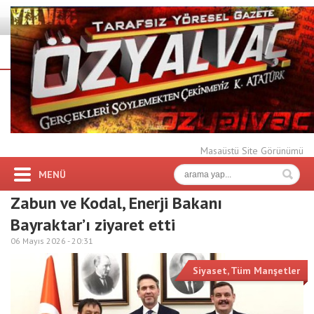
Masaüstü Site Görünümü
MENÜ
Zabun ve Kodal, Enerji Bakanı
Bayraktar’ı ziyaret etti
06 Mayıs 2026 -
20:31
Siyaset
,
Tüm Manşetler