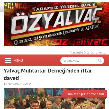
Masaüstü Site Görünümü
MENÜ
Yalvaç Muhtarlar Derneği’nden iftar
daveti
11 Mart 2025 -
10:50
Tüm Manşetler
,
Yönetim