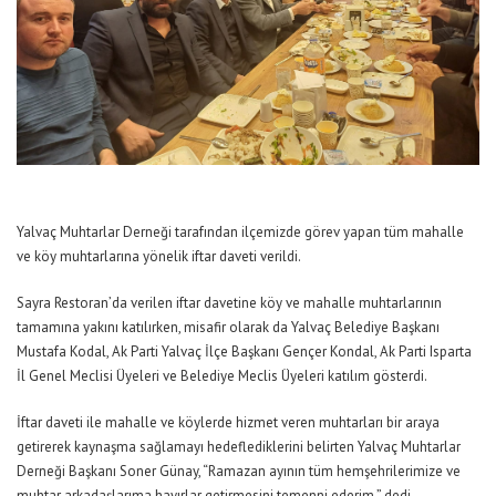
Yalvaç Muhtarlar Derneği tarafından ilçemizde görev yapan tüm mahalle
ve köy muhtarlarına yönelik iftar daveti verildi.
Sayra Restoran’da verilen iftar davetine köy ve mahalle muhtarlarının
tamamına yakını katılırken, misafir olarak da Yalvaç Belediye Başkanı
Mustafa Kodal, Ak Parti Yalvaç İlçe Başkanı Gençer Kondal, Ak Parti Isparta
İl Genel Meclisi Üyeleri ve Belediye Meclis Üyeleri katılım gösterdi.
İftar daveti ile mahalle ve köylerde hizmet veren muhtarları bir araya
getirerek kaynaşma sağlamayı hedeflediklerini belirten Yalvaç Muhtarlar
Derneği Başkanı Soner Günay, “Ramazan ayının tüm hemşehrilerimize ve
muhtar arkadaşlarıma hayırlar getirmesini temenni ederim.” dedi.