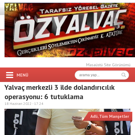
Masaüstü Site Görünümü
MENÜ
Yalvaç merkezli 3 ilde dolandırıcılık
operasyonu: 6 tutuklama
18 Haziran 2022 -
17:24
Adli
,
Tüm Manşetler