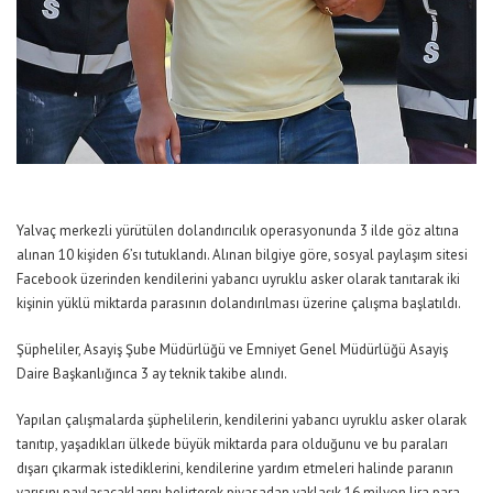
Yalvaç merkezli yürütülen dolandırıcılık operasyonunda 3 ilde göz altına
alınan 10 kişiden 6’sı tutuklandı. Alınan bilgiye göre, sosyal paylaşım sitesi
Facebook üzerinden kendilerini yabancı uyruklu asker olarak tanıtarak iki
kişinin yüklü miktarda parasının dolandırılması üzerine çalışma başlatıldı.
Şüpheliler, Asayiş Şube Müdürlüğü ve Emniyet Genel Müdürlüğü Asayiş
Daire Başkanlığınca 3 ay teknik takibe alındı.
Yapılan çalışmalarda şüphelilerin, kendilerini yabancı uyruklu asker olarak
tanıtıp, yaşadıkları ülkede büyük miktarda para olduğunu ve bu paraları
dışarı çıkarmak istediklerini, kendilerine yardım etmeleri halinde paranın
yarısını paylaşacaklarını belirterek piyasadan yaklaşık 16 milyon lira para