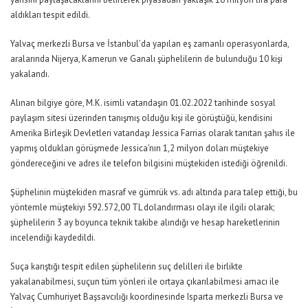
aldıkları tespit edildi.
Yalvaç merkezli Bursa ve İstanbul’da yapılan eş zamanlı operasyonlarda,
aralarında Nijerya, Kamerun ve Ganalı şüphelilerin de bulunduğu 10 kişi
yakalandı.
Alınan bilgiye göre, M.K. isimli vatandaşın 01.02.2022 tarihinde sosyal
paylaşım sitesi üzerinden tanışmış olduğu kişi ile görüştüğü, kendisini
Amerika Birleşik Devletleri vatandaşı Jessica Farrias olarak tanıtan şahıs ile
yapmış oldukları görüşmede Jessica’nın 1,2 milyon doları müştekiye
göndereceğini ve adres ile telefon bilgisini müştekiden istediği öğrenildi.
Şüphelinin müştekiden masraf ve gümrük vs. adı altında para talep ettiği, bu
yöntemle müştekiyi 592.572,00 TL dolandırması olayı ile ilgili olarak;
şüphelilerin 3 ay boyunca teknik takibe alındığı ve hesap hareketlerinin
incelendiği kaydedildi.
Suça karıştığı tespit edilen şüphelilerin suç delilleri ile birlikte
yakalanabilmesi, suçun tüm yönleri ile ortaya çıkarılabilmesi amacı ile
Yalvaç Cumhuriyet Başsavcılığı koordinesinde Isparta merkezli Bursa ve