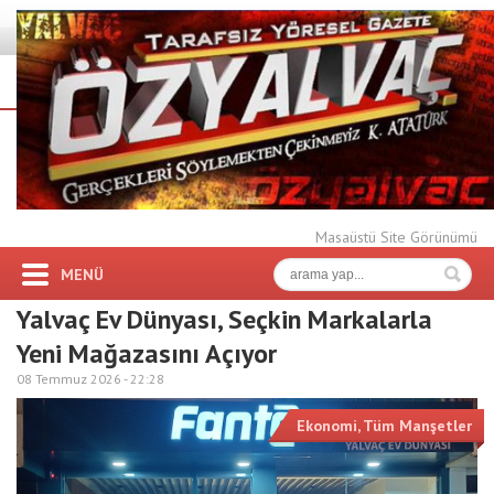
Masaüstü Site Görünümü
MENÜ
Yalvaç Ev Dünyası, Seçkin Markalarla
Yeni Mağazasını Açıyor
08 Temmuz 2026 -
22:28
Ekonomi
,
Tüm Manşetler