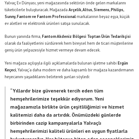
Yalvaç Ev Dünyası, yeni mağazasında sektörün önde gelen markalarını
tüketicilerle buluşturacak. Mağazada
Arçelik, Altus, Siemens, Philips,
Sunny, Fantom ve Fantom Professional
markalarının beyaz eşya, küçük
ev aletleri ve elektronik ürünleri satışa sunulacak.
Bunun yanında firma,
Fantom Akdeniz Bölgesi Toptan Ürün Tedarikçisi
olarak da faaliyetlerini sürdürerek hem bireysel hem de ticari müşterilerine
geniş ürün yelpazesiyle hizmet vermeye devam edecek.
Yeni mağaza açılışıyla ilgili açıklamalarda bulunan işletme sahibi
Ergün
Keçeci
, Yalvaç’a daha modern ve daha kapsamlı bir mağaza kazandırmanın
heyecanını yaşadıklarını belirterek şunları söyledi:
“Yıllardır bize güvenerek tercih eden tüm
hemşehrilerimize teşekkür ediyorum. Yeni
mağazamızla birlikte ürün çeşitliliğimizi ve hizmet
kalitemizi daha da artırdık. Önümüzdeki günlerde
birbirinden cazip kampanyalarla Yalvaçlı
hemşehrilerimizi kaliteli ürünleri en uygun fiyatlarla