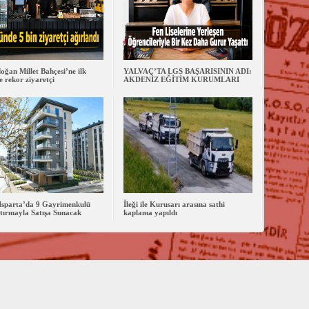
oğan Millet Bahçesi’ne ilk
YALVAÇ’TA LGS BAŞARISININ ADI:
 rekor ziyaretçi
AKDENİZ EĞİTİM KURUMLARI
Isparta’da 9 Gayrimenkulü
İleği ile Kurusarı arasına sathi
tırmayla Satışa Sunacak
kaplama yapıldı