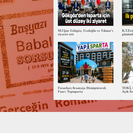
M.Uğur Gökgöz, Uraloğlu ve Yılmaz’ı
R.T.Erd
ziyaret etti
gününde
Fırsatları Avantaja Dönüştürecek
TOKİ, 
Fuar: Yapısparta
Açık Ar