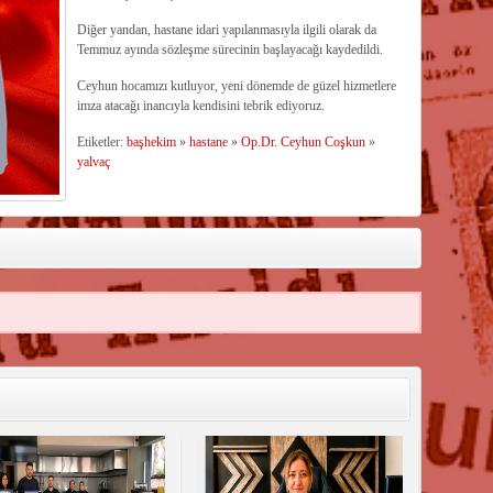
Diğer yandan, hastane idari yapılanmasıyla ilgili olarak da
Temmuz ayında sözleşme sürecinin başlayacağı kaydedildi.
Ceyhun hocamızı kutluyor, yeni dönemde de güzel hizmetlere
imza atacağı inancıyla kendisini tebrik ediyoruz.
Etiketler:
başhekim
»
hastane
»
Op.Dr. Ceyhun Coşkun
»
yalvaç