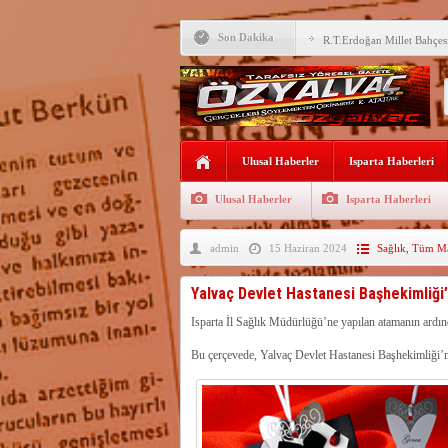
M.Uğur Gökgöz, Uraloğlu v
Son Dakika
R.T.Erdoğan Millet Bahçesi
YALVAÇ’TA LGS BAŞARI
EĞİTİM KURUMLARI
Fırsatları Avantaja Dönüştü
TOKİ, Isparta’da 9 Gayrim
Ulusal Haberler
Sunacak
Isparta Haberleri
İleği ile Kurusarı arasına s
Ulusal Haberler
Isparta Haberleri
Okullara TYP ile 30 bin gü
admin
15 Haziran 2024
Sağlık
,
Tüm Ma
Yalvaç’ta LGS Başarısı Yük
Uyaroğlu’nun konukları Öz
Yalvaç Devlet Hastanesi Başhekimliği
Bağkonak Muhtarı Başoda’d
Isparta İl Sağlık Müdürlüğü’ne yapılan atamanın ardın
açıklama
Bu çerçevede, Yalvaç Devlet Hastanesi Başhekimliği’