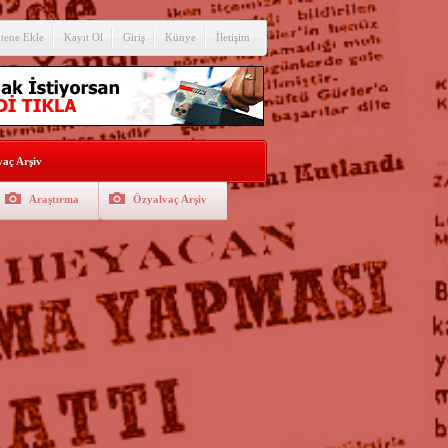
itene Ekle
Kayıt Ol
Giriş
Künye
İletişim
aç Arşiv
Araştırma
Özyalvaç Arşiv