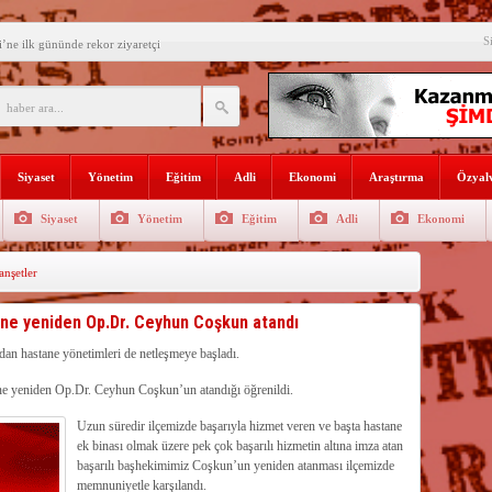
e Yılmaz’ı ziyaret etti
S
’ne ilk gününde rekor ziyaretçi
SININ ADI: AKDENİZ
recek Fuar: Yapısparta
enkulü Açık Artırmayla Satışa
Siyaset
Yönetim
Eğitim
Adli
Ekonomi
Araştırma
Özyalv
athi kaplama yapıldı
Siyaset
Yönetim
Eğitim
Adli
Ekonomi
venlik görevlisi
nşetler
selişini Sürdürüyor
el, Tüfekçi ve Bayar
’ne yeniden Op.Dr. Ceyhun Coşkun atandı
an masa başı haberlere karşı
dan hastane yönetimleri de netleşmeye başladı.
ne yeniden Op.Dr. Ceyhun Coşkun’un atandığı öğrenildi.
Uzun süredir ilçemizde başarıyla hizmet veren ve başta hastane
ek binası olmak üzere pek çok başarılı hizmetin altına imza atan
başarılı başhekimimiz Coşkun’un yeniden atanması ilçemizde
memnuniyetle karşılandı.