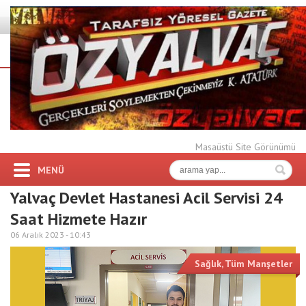
Masaüstü Site Görünümü
MENÜ
Yalvaç Devlet Hastanesi Acil Servisi 24
Saat Hizmete Hazır
06 Aralık 2023 -
10:43
Sağlık
,
Tüm Manşetler