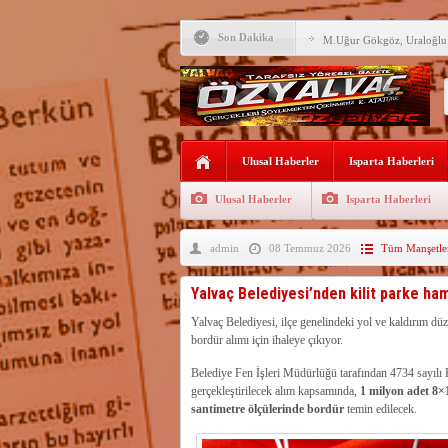
Son Dakika
M.Uğur Gökgöz, Uraloğlu v
R.T.Erdoğan Millet Bahçesi
YALVAÇ’TA LGS BAŞARI
EĞİTİM KURUMLARI
Fırsatları Avantaja Dönüştü
Ulusal Haberler
Isparta Haberleri
TOKİ, Isparta’da 9 Gayrim
Sunacak
Ulusal Haberler
Isparta Haberleri
İleği ile Kurusarı arasına s
admin
08 Temmuz 2026
Tüm Manşetle
Okullara TYP ile 30 bin gü
Yalvaç’ta LGS Başarısı Yük
Yalvaç Belediyesi’nden kilit parke ha
Uyaroğlu’nun konukları Öz
Yalvaç Belediyesi, ilçe genelindeki yol ve kaldırım düz
bordür alımı için ihaleye çıkıyor.
Bağkonak Muhtarı Başoda’d
açıklama
Belediye Fen İşleri Müdürlüğü tarafından 4734 sayıl
gerçekleştirilecek alım kapsamında,
1 milyon adet 8×1
santimetre ölçülerinde bordür
temin edilecek.