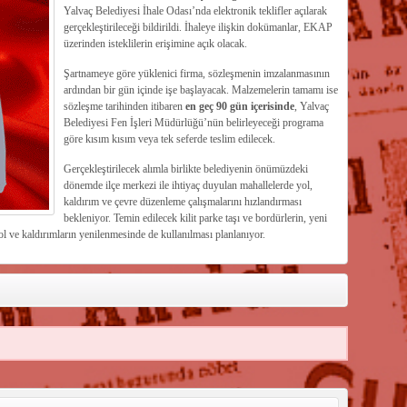
Yalvaç Belediyesi İhale Odası’nda elektronik teklifler açılarak
gerçekleştirileceği bildirildi. İhaleye ilişkin dokümanlar, EKAP
üzerinden isteklilerin erişimine açık olacak.
Şartnameye göre yüklenici firma, sözleşmenin imzalanmasının
ardından bir gün içinde işe başlayacak. Malzemelerin tamamı ise
sözleşme tarihinden itibaren
en geç 90 gün içerisinde
, Yalvaç
Belediyesi Fen İşleri Müdürlüğü’nün belirleyeceği programa
göre kısım kısım veya tek seferde teslim edilecek.
Gerçekleştirilecek alımla birlikte belediyenin önümüzdeki
dönemde ilçe merkezi ile ihtiyaç duyulan mahallelerde yol,
kaldırım ve çevre düzenleme çalışmalarını hızlandırması
bekleniyor. Temin edilecek kilit parke taşı ve bordürlerin, yeni
l ve kaldırımların yenilenmesinde de kullanılması planlanıyor.