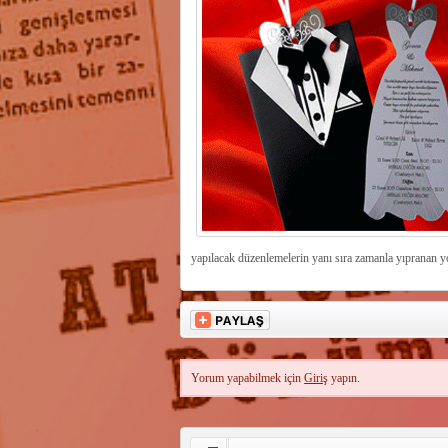
yapılacak düzenlemelerin yanı sıra zamanla yıpranan yo
Yorum yapabilmek için
Giriş
yapın.