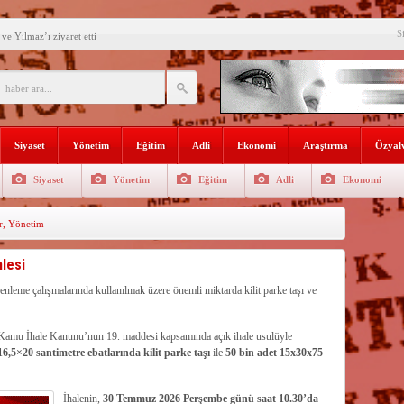
S
e Yılmaz’ı ziyaret etti
’ne ilk gününde rekor ziyaretçi
SININ ADI: AKDENİZ
recek Fuar: Yapısparta
Siyaset
Yönetim
Eğitim
Adli
Ekonomi
Araştırma
Özyalv
enkulü Açık Artırmayla Satışa
Siyaset
Yönetim
Eğitim
Adli
Ekonomi
athi kaplama yapıldı
r
,
Yönetim
venlik görevlisi
selişini Sürdürüyor
mlesi
el, Tüfekçi ve Bayar
enleme çalışmalarında kullanılmak üzere önemli miktarda kilit parke taşı ve
an masa başı haberlere karşı
ı Kamu İhale Kanunu’nun 19. maddesi kapsamında açık ihale usulüyle
6,5×20 santimetre ebatlarında kilit parke taşı
ile
50 bin adet 15x30x75
İhalenin,
30 Temmuz 2026 Perşembe günü saat 10.30’da