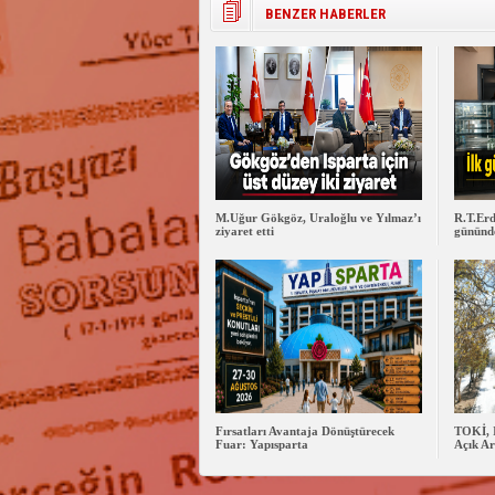
BENZER HABERLER
M.Uğur Gökgöz, Uraloğlu ve Yılmaz’ı
R.T.Erd
ziyaret etti
gününde
Fırsatları Avantaja Dönüştürecek
TOKİ, 
Fuar: Yapısparta
Açık Ar