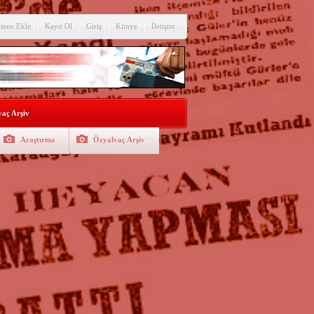
itene Ekle
Kayıt Ol
Giriş
Künye
İletişim
aç Arşiv
Araştırma
Özyalvaç Arşiv