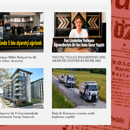
oğan Millet Bahçesi’ne ilk
YALVAÇ’TA LGS BAŞARISININ ADI:
 rekor ziyaretçi
AKDENİZ EĞİTİM KURUMLARI
Isparta’da 9 Gayrimenkulü
İleği ile Kurusarı arasına sathi
tırmayla Satışa Sunacak
kaplama yapıldı