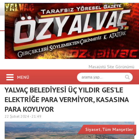
Masaüstü Site Görünümü
MENÜ
YALVAÇ BELEDİYESİ ÜÇ YILDIR GES’LE
ELEKTRİĞE PARA VERMİYOR, KASASINA
PARA KOYUYOR
22 Şubat 2024 -
21:49
Siyaset
,
Tüm Manşetler