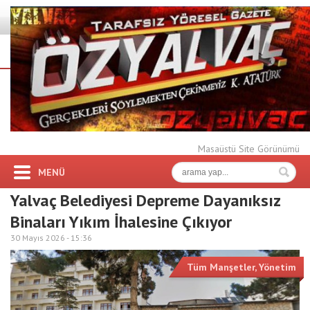
Masaüstü Site Görünümü
MENÜ
Yalvaç Belediyesi Depreme Dayanıksız
Binaları Yıkım İhalesine Çıkıyor
30 Mayıs 2026 -
15:36
Tüm Manşetler
,
Yönetim