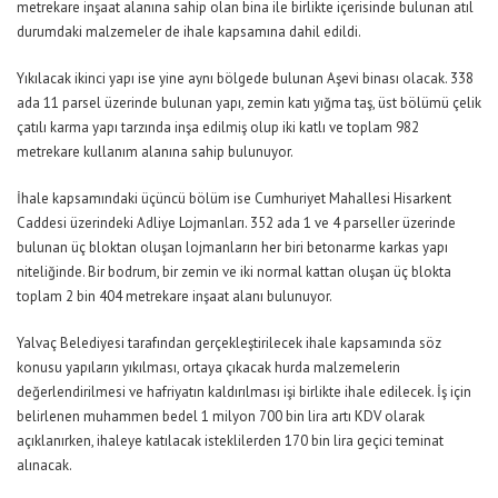
metrekare inşaat alanına sahip olan bina ile birlikte içerisinde bulunan atıl
durumdaki malzemeler de ihale kapsamına dahil edildi.
Yıkılacak ikinci yapı ise yine aynı bölgede bulunan Aşevi binası olacak. 338
ada 11 parsel üzerinde bulunan yapı, zemin katı yığma taş, üst bölümü çelik
çatılı karma yapı tarzında inşa edilmiş olup iki katlı ve toplam 982
metrekare kullanım alanına sahip bulunuyor.
İhale kapsamındaki üçüncü bölüm ise Cumhuriyet Mahallesi Hisarkent
Caddesi üzerindeki Adliye Lojmanları. 352 ada 1 ve 4 parseller üzerinde
bulunan üç bloktan oluşan lojmanların her biri betonarme karkas yapı
niteliğinde. Bir bodrum, bir zemin ve iki normal kattan oluşan üç blokta
toplam 2 bin 404 metrekare inşaat alanı bulunuyor.
Yalvaç Belediyesi tarafından gerçekleştirilecek ihale kapsamında söz
konusu yapıların yıkılması, ortaya çıkacak hurda malzemelerin
değerlendirilmesi ve hafriyatın kaldırılması işi birlikte ihale edilecek. İş için
belirlenen muhammen bedel 1 milyon 700 bin lira artı KDV olarak
açıklanırken, ihaleye katılacak isteklilerden 170 bin lira geçici teminat
alınacak.