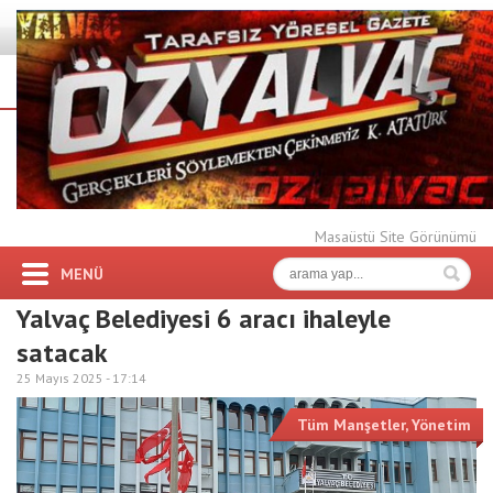
Masaüstü Site Görünümü
MENÜ
Yalvaç Belediyesi 6 aracı ihaleyle
satacak
25 Mayıs 2025 -
17:14
Tüm Manşetler
,
Yönetim