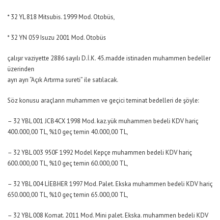
* 32 YL 818 Mitsubis. 1999 Mod. Otobüs,
* 32 YN 059 Isuzu 2001 Mod. Otobüs
çalışır vaziyette 2886 sayılı D.İ.K. 45.madde istinaden muhammen bedeller
üzerinden
ayrı ayrı “Açık Artırma sureti” ile satılacak.
Söz konusu araçların muhammen ve geçici teminat bedelleri de şöyle:
– 32 YBL 001 JCB4CX 1998 Mod. kaz.yük muhammen bedeli KDV hariç
400.000,00 TL, %10 geç temin 40.000,00 TL,
– 32 YBL 003 950F 1992 Model Kepçe muhammen bedeli KDV hariç
600.000,00 TL, %10 geç temin 60.000,00 TL,
– 32 YBL 004 LİEBHER 1997 Mod. Palet. Ekska muhammen bedeli KDV hariç
650.000,00 TL, %10 geç temin 65.000,00 TL,
– 32 YBL 008 Komat. 2011 Mod. Mini palet. Ekska. muhammen bedeli KDV