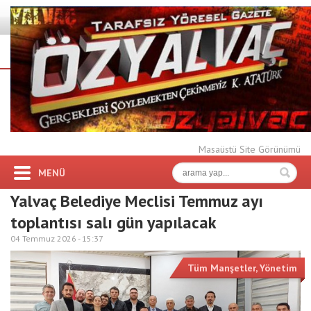
Masaüstü Site Görünümü
MENÜ
Yalvaç Belediye Meclisi Temmuz ayı
toplantısı salı gün yapılacak
04 Temmuz 2026 -
15:37
Tüm Manşetler
,
Yönetim