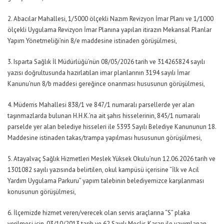
2. Abacılar Mahallesi, 1/5000 ölçekli Nazım Revizyon İmar Planı ve 1/1000
ölçekli Uygulama Revizyon İmar Planına yapılan itirazın Mekansal Planlar
Yapım Yönetmeliği’nin 8/e maddesine istinaden görüşülmesi,
3. Isparta Sağlık İl Müdürlüğü’nün 08/05/2026 tarih ve 314265824 sayılı
yazısı doğrultusunda hazırlatılan imar planlarının 3194 sayılı İmar
Kanunu’nun 8/b maddesi gereğince onanması hususunun görüşülmesi,
4. Müderris Mahallesi 838/1 ve 847/1 numaralı parsellerde yer alan
taşınmazlarda bulunan H.H.K.’na ait şahıs hisselerinin, 845/1 numaralı
parselde yer alan belediye hisseleri ile 5393 Sayılı Belediye Kanununun 18.
Maddesine istinaden takas/trampa yapılması hususunun görüşülmesi,
5. Atayalvaç Sağlık Hizmetleri Meslek Yüksek Okulu’nun 12.06.2026 tarih ve
1301082 sayılı yazısında belirtilen, okul kampüsü içerisine “İlk ve Acil
Yardım Uygulama Parkuru” yapım talebinin belediyemizce karşılanması
konusunun görüşülmesi,
6. İlçemizde hizmet veren/verecek olan servis araçlarına “S” plaka
verilmesi için, 03/10/2013 tarih ve 62 Sayılı Meclis Kararı ile yayımlanan