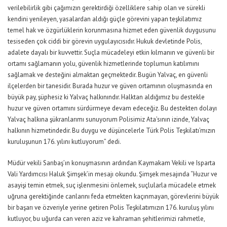
verilebilirlik gibi çağımızın gerektirdiği özelliklere sahip olan ve sürekli
kendini yenileyen, yasalardan aldığı güçle görevini yapan teşkilatımız
temel hak ve özgürlüklerin korunmasına hizmet eden güvenlik duygusunu
tesiseden çok ciddi bir görevin uygulayıcısıdır. Hukuk devletinde Polis,
adalete dayalı bir kuvvettir. Suçla mücadeleyi etkin kılmanın ve güvenli bir
ortamı sağlamanın yolu, güvenlik hizmetlerinde toplumun katılımını
sağlamak ve desteğini almaktan geçmektedir. Bugün Yalvaç, en güvenli
ilçelerden bir tanesidir. Burada huzur ve güven ortamının oluşmasında en
büyük pay, şüphesiz ki Yalvaç halkınındır. Halktan aldığımız bu destekle
huzur ve güven ortamını sürdürmeye devam edeceğiz. Bu destekten dolayı
Yalvaç halkına şükranlarımı sunuyorum Polisimiz Ata’sının izinde, Yalvaç
halkının hizmetindedir. Bu duygu ve düşüncelerle Türk Polis Teşkilatı’mızın
kuruluşunun 176. yılını kutluyorum” dedi.
Müdür vekili Sarıbaş’ın konuşmasının ardından Kaymakam Vekili ve Isparta
Vali Yardımcısı Haluk Şimşek’in mesajı okundu. Şimşek mesajında “Huzur ve
asayişi temin etmek, suç işlenmesini önlemek, suçlularla mücadele etmek
uğruna gerektiğinde canlarını feda etmekten kaçınmayan, görevlerini büyük
bir başarı ve özveriyle yerine getiren Polis Teşkilatımızın 176. kuruluş yılını
kutluyor, bu uğurda can veren aziz ve kahraman şehitlerimizi rahmetle,