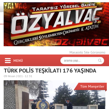
Masaüstü Site Görünümü
MENÜ
TÜRK POLİS TEŞKİLATI 176 YAŞINDA
09 Nisan 2021 -
12:31
Tüm Manşetler