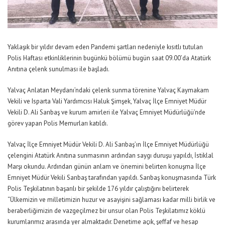
Yaklaşık bir yıldır devam eden Pandemi şartları nedeniyle kısıtlı tutulan
Polis Haftası etkinliklerinin bugünkü bölümü bugün saat 09.00’da Atatürk
Anıtına çelenk sunulması ile başladı.
Yalvaç Anlatan Meydanı’ndaki çelenk sunma törenine Yalvaç Kaymakam
Vekili ve Isparta Vali Yardımcısı Haluk Şimşek, Yalvaç İlçe Emniyet Müdür
Vekili D. Ali Sarıbaş ve kurum amirleri ile Yalvaç Emniyet Müdürlüğü’nde
görev yapan Polis Memurları katıldı.
Yalvaç İlçe Emniyet Müdür Vekili D. Ali Sarıbaş’ın İlçe Emniyet Müdürlüğü
çelengini Atatürk Anıtına sunmasının ardından saygı duruşu yapıldı, İstiklal
Marşı okundu. Ardından günün anlam ve önemini belirten konuşma İlçe
Emniyet Müdür Vekili Sarıbaş tarafından yapıldı. Sarıbaş konuşmasında Türk
Polis Teşkilatının başarılı bir şekilde 176 yıldır çalıştığını belirterek
“Ülkemizin ve milletimizin huzur ve asayişini sağlaması kadar milli birlik ve
beraberliğimizin de vazgeçilmez bir unsur olan Polis Teşkilatımız köklü
kurumlarımız arasında yer almaktadır. Denetime açık, şeffaf ve hesap