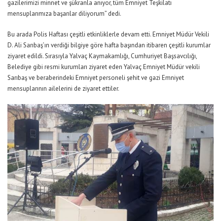
gazilerimizi minnet ve şükranla anıyor, tüm Emniyet Teşkilatı
mensuplarımıza başarılar diliyorum” dedi.
Bu arada Polis Haftası çeşitli etkinliklerle devam etti. Emniyet Müdür Vekili
D. Ali Sarıbaş’ın verdiği bilgiye göre hafta başından itibaren çeşitli kurumlar
ziyaret edildi. Sırasıyla Yalvaç Kaymakamlığı, Cumhuriyet Başsavcılığı,
Belediye gibi resmi kurumları ziyaret eden Yalvaç Emniyet Müdür vekili
Sarıbaş ve beraberindeki Emniyet personeli şehit ve gazi Emniyet
mensuplarının ailelerini de ziyaret ettiler.