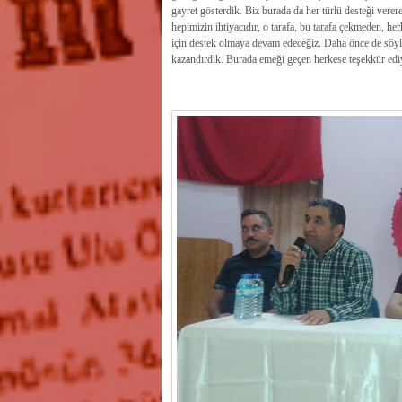
gayret gösterdik. Biz burada da her türlü desteği verer
hepimizin ihtiyacıdır, o tarafa, bu tarafa çekmeden, h
için destek olmaya devam edeceğiz. Daha önce de söyledi
kazandırdık. Burada emeği geçen herkese teşekkür edi