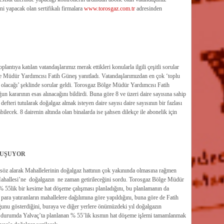
 yapacak olan sertifikalı firmalara
www.torosgaz.com.tr
adresinden
oplantıya katılan vatandaşlarımız merak ettikleri konularla ilgili çeşitli sorular
e Müdür Yardımcısı Fatih Güneş yanıtladı. Vatandaşlarımızdan en çok ‘toplu
l olacağı’ şeklinde sorular geldi. Torosgaz Bölge Müdür Yardımcısı Fatih
n kararının esas alınacağını bildirdi. Buna göre 8 ve üzeri daire sayısına sahip
efteri tutularak doğalgaz almak isteyen daire sayısı daire sayısının bir fazlası
lecek. 8 dairenin altında olan binalarda ise şahsen dilekçe ile abonelik için
AVUŞUYOR
söz alarak Mahallelerinin doğalgaz hattının çok yakınında olmasına rağmen
 Mahallesi’ne doğalgazın ne zaman getirileceğini sordu. Torosgaz Bölge Müdür
% 55lik bir kesime hat döşeme çalışması planladığını, bu planlamanın da
 para yatıranların mahallelere dağılımına göre yapıldığını, buna göre de Fatih
ğunu gösterdiğini, buraya ve diğer yerlere önümüzdeki yıl doğalgazın
ut durumda Yalvaç’ta planlanan % 55’lik kısmın hat döşeme işlemi tamamlanmak