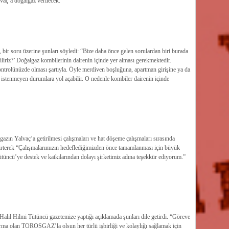
vaç’a doğalgaz verilecek.
bir soru üzerine şunları söyledi: “Bize daha önce gelen sorulardan biri burada
liriz?’ Doğalgaz kombilerinin dairenin içinde yer alması gerekmektedir.
ontrolünüzde olması şartıyla. Öyle merdiven boşluğuna, apartman girişine ya da
istenmeyen durumlara yol açabilir. O nedenle kombiler dairenin içinde
ın Yalvaç’a getirilmesi çalışmaları ve hat döşeme çalışmaları sırasında
irterek “Çalışmalarımızın hedeflediğimizden önce tamamlanması için büyük
tüncü’ye destek ve katkılarından dolayı şirketimiz adına teşekkür ediyorum.”
lil Hilmi Tütüncü gazetemize yaptığı açıklamada şunları dile getirdi. “Göreve
rma olan TOROSGAZ’la olsun her türlü işbirliği ve kolaylığı sağlamak için