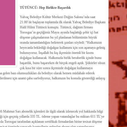
TÜTÜNCÜ: Hep Birlikte Başardık
Yalvaç Belediye Kültür Merkezi Düğün Salonu’nda saat
21.00’de başlayan toplantıda ilk olarak Yalvaç Belediye Başkanı
Halil Hilmi Tütüncü konuştu. Tütüncü, dağıtım firması
Torosgaz’ın geçtiğimiz Mayıs ayında başlattığı şehir içi hat
döşeme çalışmalarının bu yıl planlanan bölümünün büyük
oranda tamamlandığını belirterek şunları söyledi: “Halkımızın
heyecanla beklediği doğalgaz kullanımı için son aşamaya gelmiş
bulunuyoruz. İnşallah bu kış ilçemizin önemli bir kısmı
doğalgaz kullanacak. Halkımızla birlik beraberlik içinde bunu
başardık, bunu başarırken de birçok engeli aştık. Şükürler olsun
çok kısa bir süre sonra ilçemizde doğalgaz kullanmaya
na gelen bazı olumsuzlukları da belediye olarak hemen müdahale ederek
iderilmesi için azami çaba sarfediyoruz, halkımızın bu konuda gösterdiği anlayış
Mahmut Sarı abonelik işlemleri ile ilgili olarak izlenecek yol hakkında bilgi
liği için geçmiş yıllarda 335 TL. ödeme yapan vatandaşlar bu miktarı 611 TL’ye
 Torosgaz tarafından açıklanan sertifikalı firmalardan birine tesisat döşeme
 tesisat üzerinde yapacağı kontrollerin ardından abone olan vatandaşımız