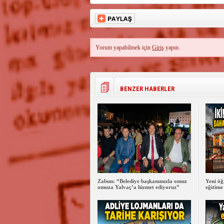
Yorum yapabilmek için
Giriş
yapın.
BENZER HABERLER
Zabun: “Belediye başkanımızla omuz
Yeni öğ
omuza Yalvaç’a hizmet ediyoruz”
eğitime