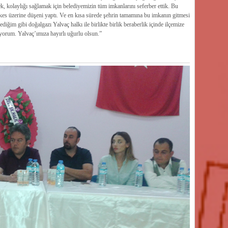
ek, kolaylığı sağlamak için belediyemizin tüm imkanlarını seferber ettik. Bu
erkes üzerine düşeni yaptı. Ve en kısa sürede şehrin tamamına bu imkanın gitmesi
ğim gibi doğalgazı Yalvaç halkı ile birlikte birlik beraberlik içinde ilçemize
yorum. Yalvaç’ımıza hayırlı uğurlu olsun.”