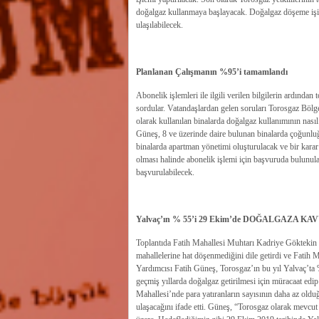
doğalgaz kullanmaya başlayacak. Doğalgaz döşeme işini
ulaşılabilecek.
Planlanan Çalışmanın %95’i tamamlandı
Abonelik işlemleri ile ilgili verilen bilgilerin ardından t
sordular. Vatandaşlardan gelen soruları Torosgaz Bölg
olarak kullanılan binalarda doğalgaz kullanımının nası
Güneş, 8 ve üzerinde daire bulunan binalarda çoğunluğu
binalarda apartman yönetimi oluşturulacak ve bir karar d
olması halinde abonelik işlemi için başvuruda bulunulabi
başvurulabilecek.
Yalvaç’ın % 55’i 29 Ekim’de DOĞALGAZA K
Toplantıda Fatih Mahallesi Muhtarı Kadriye Göktekin 
mahallelerine hat döşenmediğini dile getirdi ve Fatih
Yardımcısı Fatih Güneş, Torosgaz’ın bu yıl Yalvaç’ta 
geçmiş yıllarda doğalgaz getirilmesi için müracaat edip
Mahallesi’nde para yatıranların sayısının daha az oldu
ulaşacağını ifade etti. Güneş, “Torosgaz olarak mevc