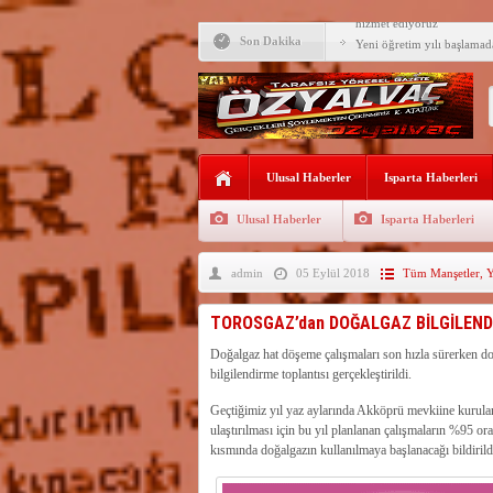
Zabun: “Belediye başkanı
hizmet ediyoruz”
Son Dakika
Yeni öğretim yılı başlamad
Yalvaç Festivali’ne görkeml
Yalvaç’ta şimdi de Adliye 
Bir zamanlar Yalvaç, Ünlü
Ulusal Haberler
Sahipti
Isparta Haberleri
Bilgiç, Yalvaç’taki köşesin
Ulusal Haberler
Isparta Haberleri
Tunçbilek: “Ekmek Zammın
Hükümettir”
admin
05 Eylül 2018
Tüm Manşetler
,
Y
Süreyya Sadi Bilgiç’ten Ba
Festivalde sünnet şöleni ger
TOROSGAZ’dan DOĞALGAZ BİLGİLEND
Arıcılara 3 yılda 1900 kova
Doğalgaz hat döşeme çalışmaları son hızla sürerken d
bilgilendirme toplantısı gerçekleştirildi.
Geçtiğimiz yıl yaz aylarında Akköprü mevkiine kurulan
ulaştırılması için bu yıl planlanan çalışmaların %95 o
kısmında doğalgazın kullanılmaya başlanacağı bildirild