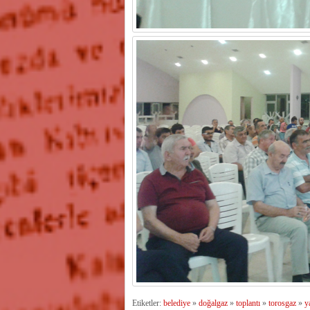
Etiketler:
belediye
»
doğalgaz
»
toplantı
»
torosgaz
»
y