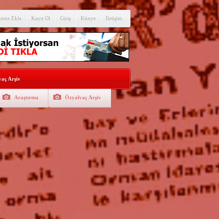
itene Ekle
Kayıt Ol
Giriş
Künye
İletişim
aç Arşiv
Araştırma
Özyalvaç Arşiv