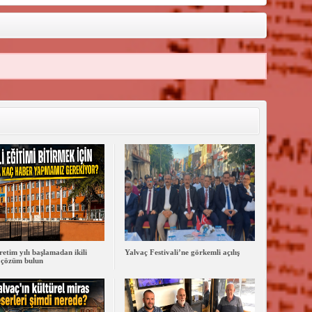
retim yılı başlamadan ikili
Yalvaç Festivali’ne görkemli açılış
 çözüm bulun