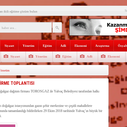
mızla omuz omuza Yalvaç’a
S
an ikili eğitime çözüm bulun
i açılış
Lojmanları yıkılıyor
 Türk Ressamları Koleksiyonuna
Siyaset
Yönetim
Eğitim
Adli
Ekonomi
Araştırma
Özyalv
den siyasete mesaj verdi
Siyaset
Yönetim
Eğitim
Adli
Ekonomi
ın Sorumlusu Fırıncı Değil,
önetim
şkan Kodal’a ziyaret
çekleştirildi
İRME TOPLANTISI
n dağıtıldı
oğalgaz dağıtım firması TOROSGAZ ile Yalvaç Belediyesi tarafından halkı
 doğalgaz istasyonundan gazın şehir merkezine ve çeşitli mahallelere
ranında tamamlandığı bildirilirken 29 Ekim 2018 tarihinde Yalvaç’ın büyük bir
i.