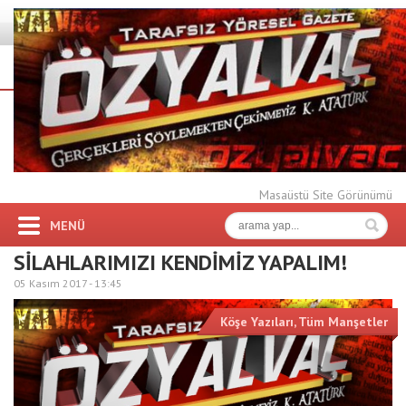
Masaüstü Site Görünümü
MENÜ
SİLAHLARIMIZI KENDİMİZ YAPALIM!
05 Kasım 2017 -
13:45
Köşe Yazıları
,
Tüm Manşetler