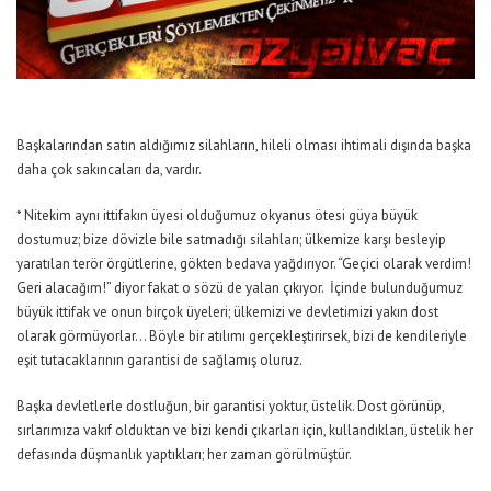
Başkalarından satın aldığımız silahların, hileli olması ihtimali dışında başka
daha çok sakıncaları da, vardır.
* Nitekim aynı ittifakın üyesi olduğumuz okyanus ötesi güya büyük
dostumuz; bize dövizle bile satmadığı silahları; ülkemize karşı besleyip
yaratılan terör örgütlerine, gökten bedava yağdırıyor. “Geçici olarak verdim!
Geri alacağım!” diyor fakat o sözü de yalan çıkıyor. İçinde bulunduğumuz
büyük ittifak ve onun birçok üyeleri; ülkemizi ve devletimizi yakın dost
olarak görmüyorlar… Böyle bir atılımı gerçekleştirirsek, bizi de kendileriyle
eşit tutacaklarının garantisi de sağlamış oluruz.
Başka devletlerle dostluğun, bir garantisi yoktur, üstelik. Dost görünüp,
sırlarımıza vakıf olduktan ve bizi kendi çıkarları için, kullandıkları, üstelik her
defasında düşmanlık yaptıkları; her zaman görülmüştür.