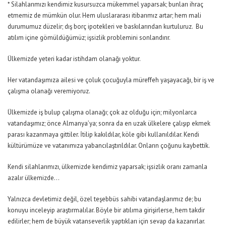
* Silahlarımızı kendimiz kusursuzca mükemmel yaparsak; bunları ihraç
etmemiz de mümkün olur. Hem uluslararası itibarımız artar; hem mali
durumumuz düzelir; dış borç ipotekleri ve baskılarından kurtuluruz. Bu
atılım içine gömüldüğümüz; işsizlik problemini sonlandırır.
Ülkemizde yeteri kadar istihdam olanağı yoktur.
Her vatandaşımıza ailesi ve çoluk çocuğuyla müreffeh yaşayacağı, bir iş ve
çalışma olanağı veremiyoruz.
Ülkemizde iş bulup çalışma olanağı; çok az olduğu için; milyonlarca
vatandaşımız; önce Almanya’ya; sonra da en uzak ülkelere çalışıp ekmek
parası kazanmaya gittiler. İtilip kakıldılar, köle gibi kullanıldılar. Kendi
kültürümüze ve vatanımıza yabancılaştırıldılar. Onların çoğunu kaybettik.
Kendi silahlarımızı, ülkemizde kendimiz yaparsak; işsizlik oranı zamanla
azalır ülkemizde…
Yalnızca devletimiz değil, özel teşebbüs sahibi vatandaşlarımız de; bu
konuyu inceleyip araştırmalılar. Böyle bir atılıma girişirlerse, hem takdir
edilirler; hem de büyük vatanseverlik yaptıkları için sevap da kazanırlar.