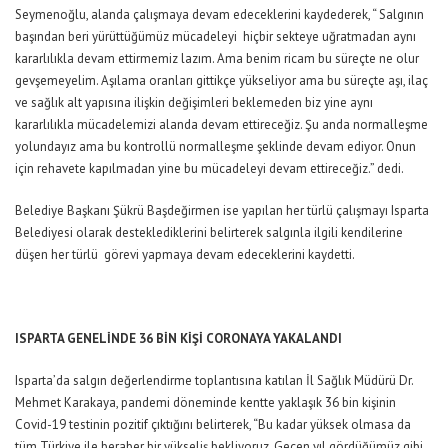
Seymenoğlu, alanda çalışmaya devam edeceklerini kaydederek, “ Salgının
başından beri yürüttüğümüz mücadeleyi hiçbir sekteye uğratmadan aynı
kararlılıkla devam ettirmemiz lazım. Ama benim ricam bu süreçte ne olur
gevşemeyelim. Aşılama oranları gittikçe yükseliyor ama bu süreçte aşı, ilaç
ve sağlık alt yapısına ilişkin değişimleri beklemeden biz yine aynı
kararlılıkla mücadelemizi alanda devam ettireceğiz. Şu anda normalleşme
yolundayız ama bu kontrollü normalleşme şeklinde devam ediyor. Onun
için rehavete kapılmadan yine bu mücadeleyi devam ettireceğiz.” dedi.
Belediye Başkanı Şükrü Başdeğirmen ise yapılan her türlü çalışmayı Isparta
Belediyesi olarak desteklediklerini belirterek salgınla ilgili kendilerine
düşen her türlü görevi yapmaya devam edeceklerini kaydetti.
ISPARTA GENELİNDE 36 BİN KİŞİ CORONAYA YAKALANDI
Isparta’da salgın değerlendirme toplantısına katılan İl Sağlık Müdürü Dr.
Mehmet Karakaya, pandemi döneminde kentte yaklaşık 36 bin kişinin
Covid-19 testinin pozitif çıktığını belirterek, “Bu kadar yüksek olmasa da
tüm Türkiye ile beraber bir yükseliş bekliyoruz. Geçen yıl gördüğümüz gibi