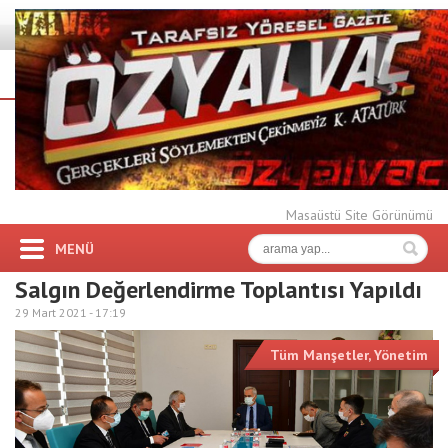
Masaüstü Site Görünümü
MENÜ
Salgın Değerlendirme Toplantısı Yapıldı
29 Mart 2021 -
17:19
Tüm Manşetler
,
Yönetim