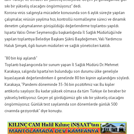
sıkı bir yükseliş olacağını öngörmüyoruz” dedi.
Korona virüs salgınıyla mücadele konusunda son 6 aylık süreçte yapılan
çalışmalar, virüsün yayılma hızı, kontrollü normalleşme süreci ve dinamik
denetim çalışmalarının görüşüldüğü değerlendirme toplantısı yapıldı.
Isparta Valisi Ömer Seymenoğlu başkanlığında İl Sağlık Müdürlüğü’nde
yapılan toplantıya Belediye Başkanı Şükrü Başdeğirmen, Vali Yardımcısı
Haluk Şimşek, ilgili kurum müdürleri ve sağlık yöneticileri katıldı.
“80 bin kişi aşılandı”
Toplantı başlangıcında bir sunum yapan İl Sağlık Müdürü Dr. Mehmet
Karakaya, salgında Isparta’nın bulunduğu son durumu ülke geneliyle
kıyaslayarak değerlendirirken il genelinde 80 bin kişinin aşılandığını söyledi.
Karakaya, “Pandemi döneminde 35-36 bin pozitifimiz var. Bu kişiler
antikorlu sayılıyor. Bu kadar yüksek olmasa da tüm Türkiye ile beraber bir
yükseliş bekliyoruz. Geçen yıl gördüğümüz gibi sıkı bir yükseliş olacağını
öngörmüyoruz. Günlük test sayılarında son dönemlerde günlük 500
civarında geziyorduk” diye konuştu.