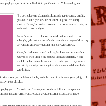
enlerle paylaşmayı sürdürüyor. Hedefinin yeniden üreten Yalvaç olduğunu
“Bu yola çıkarken, aklımızda fikrimizde hep üretmek, yenilik,
çalışmak oldu. Öyle bir ekip oluşturduk, güzel bir sinerji
yarattık. Yalvaç’ın derdine derman projelerimizi en ince detayına
kadar ekip olarak çalıştık.
Yalvaç’ımızın en temel sorununun teknikten, ilimden uzak bir
anlayışla; çalışmak yerine lafla durumu idare etmeye odaklanmış
bir yönetim anlayışı olduğunu tüm Yalvaçlı görüyor.
Yalvaç’ın ötelenmiş, ihmal edilmiş, birikmiş sorunlarının hem
maliyetleri yükselmiş hem çözümü karmaşıklaşmıştır. Ve ne
yazık ki, şehir üretme heyecanını, sorunları çözme heyecanını
kaybetmiş; siyasi polemikle günü idare etmeye odaklanır hale
getirilmiştir.
ümsüz sorun yoktur. Mesele ilimle, akılla bunların üzerinde çalışmak, doğru bir
ışmayı göze almaktır.
 paylaşıyoruz. Yıllardır bu çözülmeyen sorunlarla ilgili kısır tartışmaları
ımızda inanamıyorlar, bugüne kadar avutulduklarını anladıklarını ifade
Yalvaç’ımızın sorunlarını birer birer çözeceğiz. Önceliklerimizi baştan beri