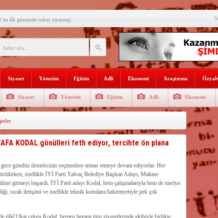
e Yılmaz’ı ziyaret etti
S
’ne ilk gününde rekor ziyaretçi
SININ ADI: AKDENİZ
recek Fuar: Yapısparta
enkulü Açık Artırmayla Satışa
Siyaset
Yönetim
Eğitim
Adli
Ekonomi
Araştırma
Özyalv
athi kaplama yapıldı
Siyaset
Yönetim
Eğitim
Adli
Ekonomi
venlik görevlisi
etler
selişini Sürdürüyor
el, Tüfekçi ve Bayar
STAFA KODAL gönülleri feth ediyor, tercihte ön plana
an masa başı haberlere karşı
ar gece gündüz demeksizin seçmenlere temas etmeye devam ediyorlar. Her
 görülürken; özellikle İYİ Parti Yalvaç Belediye Başkan Adayı, Makine
nlüne girmeyi başardı. İYİ Parti adayı Kodal, hem çalışmalarıyla hem de medya
liği, sıcak iletişimi ve özellikle teknik konulara hakimiyetiyle pek çok
 de dik[1]kat çeken Kodal, hemen hemen tüm ziyaretlerinde ekibiyle birlikte