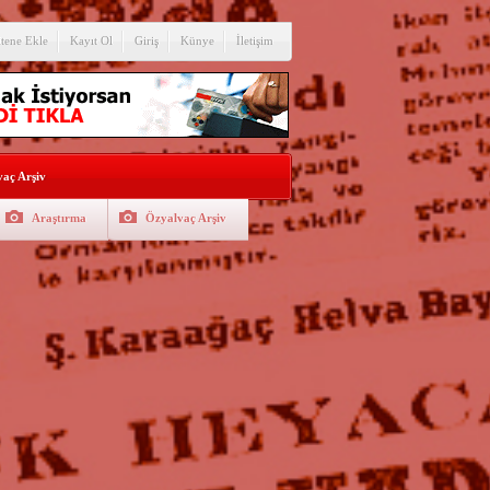
itene Ekle
Kayıt Ol
Giriş
Künye
İletişim
aç Arşiv
Araştırma
Özyalvaç Arşiv