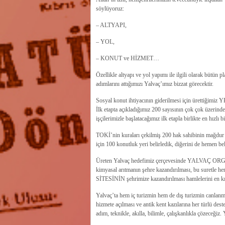
söylüyoruz:
– ALTYAPI,
– YOL,
– KONUT ve HİZMET…
Özellikle altyapı ve yol yapımı ile ilgili olarak bütün
adımlarını attığımızı Yalvaç’ımız bizzat görecektir.
Sosyal konut ihtiyacının giderilmesi için ürett
İlk etapta açıkladığımız 200 sayısının çok çok üzerind
işçilerimizle başlatacağımız ilk etapla birlikte en hız
TOKİ’nin kuraları çekilmiş 200 hak sahibinin mağdur 
için 100 konutluk yeri belirledik, diğerini de hemen 
Üreten Yalvaç hedefimiz çerçevesinde YALVAÇ ORG
kimyasal arıtmanın şehre kazandırılması, bu sure
SİTESİNİN şehrimize kazandırılması hamlelerini en kıs
Yalvaç’ta hem iç turizmin hem de dış turizmin can
hizmete açılması ve antik kent kazılarına her türlü dest
adım, teknikle, akılla, bilimle, çalışkanlıkla çözeceğiz.