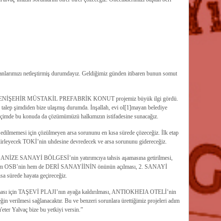
 planlarımızı netleştirmiş durumdayız. Geldiğimiz günden itibaren bunun somut
iğimiz YENİŞEHİR MÜSTAKİL PREFABRİK KONUT projemiz büyük ilgi gördü.
e talep şimdiden bize ulaşmış durumda. İnşallah, evi ol[1]mayan belediye
lı biçimde bu konuda da çözümümüzü halkımızın istifadesine sunacağız.
edilmemesi için çözülmeyen arsa sorununu en kısa sürede çözeceğiz. İlk etap
belirleyecek TOKİ’nin uhdesine devredecek ve arsa sorununu gidereceğiz.
ANİZE SANAYİ BÖLGESİ’nin yatırımcıya tahsis aşamasına getirilmesi,
tle hem OSB’nin hem de DERİ SANAYİİNİN önünün açılması, 2. SANAYİ
a sürede hayata geçireceğiz.
lanması için TAŞEVİ PLAJI’nın ayağa kaldırılması, ANTIOKHEIA OTELİ’nin
eğin verilmesi sağlanacaktır. Bu ve benzeri sorunlara ürettiğimiz projeleri adım
 Yeter Yalvaç bize bu yetkiyi versin.”