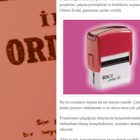
projelerini, çalışma prensiplerini ve hedeflerini seçm
belirten Kodal, gazetemize şunları söyledi:
Biz bu sorunların hepsini tek tek masaya yatırdık. Çöz
planla çözmeye odaklanmak ve ne olursa olsun çok çal
Projelerimizi çalıştığımız detaylarıyla hemşehrilerimizle
dinlemekten bıkmış hemşehrilerimiz, çözümleri anlattığ
ediyorlar.
Allah’ın izni, hemşehrilerimizin teveccühüyle inşallah 