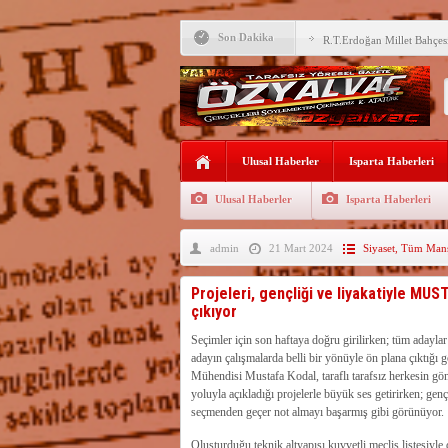
M.Uğur Gökgöz, Uraloğlu v
Son Dakika
R.T.Erdoğan Millet Bahçesi
YALVAÇ’TA LGS BAŞARI
EĞİTİM KURUMLARI
Fırsatları Avantaja Dönüştü
TOKİ, Isparta’da 9 Gayrim
Ulusal Haberler
Sunacak
Isparta Haberleri
İleği ile Kurusarı arasına s
Ulusal Haberler
Isparta Haberleri
Okullara TYP ile 30 bin gü
admin
21 Mart 2024
Siyaset
,
Tüm Manş
Yalvaç’ta LGS Başarısı Yük
Uyaroğlu’nun konukları Öz
Projeleri, gençliği ve liyakatiyle MU
çıkıyor
Bağkonak Muhtarı Başoda’d
açıklama
Seçimler için son haftaya doğru girilirken; tüm adayl
adayın çalışmalarda belli bir yönüyle ön plana çıktığı
Mühendisi Mustafa Kodal, taraflı tarafsız herkesin gö
yoluyla açıkladığı projelerle büyük ses getirirken; genç
seçmenden geçer not almayı başarmış gibi görünüyor.
Oluşturduğu teknik altyapısı kuvvetli meclis listesiyle