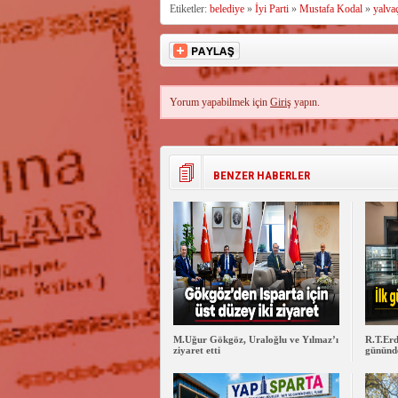
Etiketler:
belediye
»
İyi Parti
»
Mustafa Kodal
»
yalva
Yorum yapabilmek için
Giriş
yapın.
BENZER HABERLER
M.Uğur Gökgöz, Uraloğlu ve Yılmaz’ı
R.T.Erd
ziyaret etti
gününde