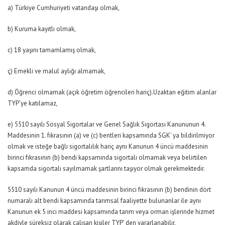
a) Türkiye Cumhuriyeti vatandaşı olmak,
b) Kuruma kayıtlı olmak,
c) 18 yaşını tamamlamış olmak,
ç) Emekli ve malul aylığı almamak,
d) Öğrenci olmamak (açık öğretim öğrencileri hariç).Uzaktan eğitim alanlar
TYP’ye katılamaz,
e) 5510 sayılı Sosyal Sigortalar ve Genel Sağlık Sigortası Kanununun 4.
Maddesinin 1. fıkrasının (a) ve (c) bentleri kapsamında SGK’ ya bildirilmiyor
olmak ve isteğe bağlı sigortalılık hariç aynı Kanunun 4 üncü maddesinin
birinci fıkrasının (b) bendi kapsamında sigortalı olmamak veya belirtilen
kapsamda sigortalı sayılmamak şartlarını taşıyor olmak gerekmektedir.
5510 sayılı Kanunun 4 üncü maddesinin birinci fıkrasının (b) bendinin dört
numaralı alt bendi kapsamında tarımsal faaliyette bulunanlar ile aynı
Kanunun ek 5 inci maddesi kapsamında tarım veya orman işlerinde hizmet
akdiyle süreksiz olarak çalışan kişiler TYP’ den yararlanabilir.