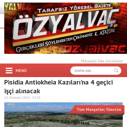
Masaüstü Site Görünümü
MENÜ
Pisidia Antiokheia Kazıları’na 4 geçici
işçi alınacak
11 Haziran 2024 -
13:31
Tüm Manşetler
,
Yönetim