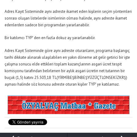
Adres Kayıt Sisteminde aynı adreste ikamet eden kişilerin seçim yöntemleri
sonrası oluşan listelerde isimlerinin olması halinde, aynı adreste ikamet
edenlerden sadece biri programdan yararlanabilir.
Bir katılımcı TYP’ den en fazla dokuz ay yararlanabilir.
Adres Kayıt Sisteminde göre aynı adreste oturanların, programa başlangıç
tarihi dikkate alınarak ulaşılabilen en yakın döneme ait gelir getirici bir işte
çalışma sonucu elde ettikleri toplam kazançlarının asgari ücret tespit
komisyonu tarafından belirlenen bir aylık asgari ücretin net tutarının bir
buçuk (1,5) katını 25.503,18 TL(YİRMİBEŞBİNBEŞYÜZÜÇTLONSEKİZKRŞ)
aşması halinde söz konusu adreste oturan kişiler TYP’ ye katılamaz.