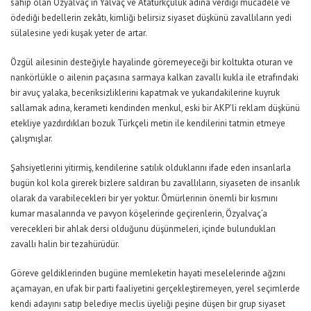
sahip olan Özyalvaç’ın Yalvaç ve Atatürkçülük adına verdiği mücadele ve
ödediği bedellerin zekâtı, kimliği belirsiz siyaset düşkünü zavallıların yedi
sülalesine yedi kuşak yeter de artar.
Özgül ailesinin desteğiyle hayalinde göremeyeceği bir koltukta oturan ve
nankörlükle o ailenin paçasına sarmaya kalkan zavallı kukla ile etrafındaki
bir avuç yalaka, beceriksizliklerini kapatmak ve yukarıdakilerine kuyruk
sallamak adına, kerameti kendinden menkul, eski bir AKP’li reklam düşkünü
etekliye yazdırdıkları bozuk Türkçeli metin ile kendilerini tatmin etmeye
çalışmışlar.
Şahsiyetlerini yitirmiş, kendilerine satılık olduklarını ifade eden insanlarla
bugün kol kola girerek bizlere saldıran bu zavallıların, siyaseten de insanlık
olarak da varabilecekleri bir yer yoktur. Ömürlerinin önemli bir kısmını
kumar masalarında ve pavyon köşelerinde geçirenlerin, Özyalvaç’a
verecekleri bir ahlak dersi olduğunu düşünmeleri, içinde bulundukları
zavallı halin bir tezahürüdür.
Göreve geldiklerinden bugüne memleketin hayati meselelerinde ağzını
açamayan, en ufak bir parti faaliyetini gerçekleştiremeyen, yerel seçimlerde
kendi adayını satıp belediye meclis üyeliği peşine düşen bir grup siyaset