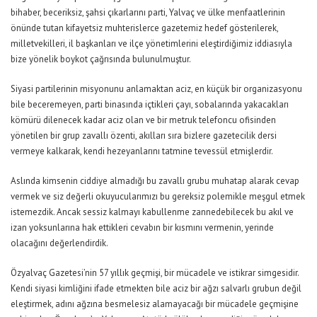
bihaber, beceriksiz, şahsi çıkarlarını parti, Yalvaç ve ülke menfaatlerinin
önünde tutan kifayetsiz muhterislerce gazetemiz hedef gösterilerek,
milletvekilleri, il başkanları ve ilçe yönetimlerini eleştirdiğimiz iddiasıyla
bize yönelik boykot çağrısında bulunulmuştur.
Siyasi partilerinin misyonunu anlamaktan aciz, en küçük bir organizasyonu
bile beceremeyen, parti binasında içtikleri çayı, sobalarında yakacakları
kömürü dilenecek kadar aciz olan ve bir metruk telefoncu ofisinden
yönetilen bir grup zavallı özenti, akılları sıra bizlere gazetecilik dersi
vermeye kalkarak, kendi hezeyanlarını tatmine tevessül etmişlerdir.
Aslında kimsenin ciddiye almadığı bu zavallı grubu muhatap alarak cevap
vermek ve siz değerli okuyucularımızı bu gereksiz polemikle meşgul etmek
istemezdik. Ancak sessiz kalmayı kabullenme zannedebilecek bu akıl ve
izan yoksunlarına hak ettikleri cevabın bir kısmını vermenin, yerinde
olacağını değerlendirdik.
Özyalvaç Gazetesi’nin 57 yıllık geçmişi, bir mücadele ve istikrar simgesidir.
Kendi siyasi kimliğini ifade etmekten bile aciz bir ağzı salvarlı grubun değil
eleştirmek, adını ağzına besmelesiz alamayacağı bir mücadele geçmişine