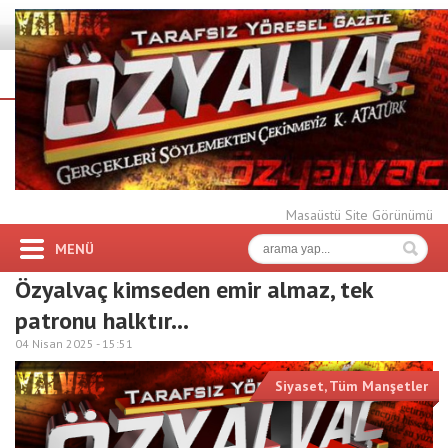
Masaüstü Site Görünümü
MENÜ
Özyalvaç kimseden emir almaz, tek
patronu halktır…
04 Nisan 2025 -
15:51
Siyaset
,
Tüm Manşetler