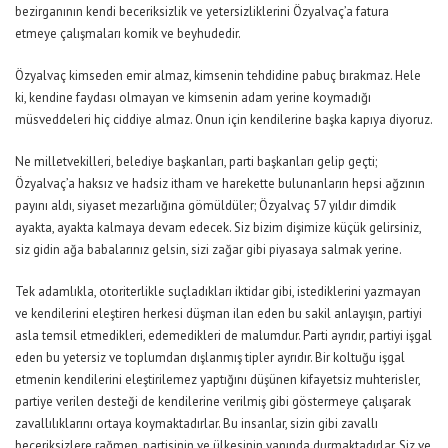
bezirganının kendi beceriksizlik ve yetersizliklerini Özyalvaç’a fatura
etmeye çalışmaları komik ve beyhudedir.
Özyalvaç kimseden emir almaz, kimsenin tehdidine pabuç bırakmaz. Hele
ki, kendine faydası olmayan ve kimsenin adam yerine koymadığı
müsveddeleri hiç ciddiye almaz. Onun için kendilerine başka kapıya diyoruz.
Ne milletvekilleri, belediye başkanları, parti başkanları gelip geçti;
Özyalvaç’a haksız ve hadsiz itham ve harekette bulunanların hepsi ağzının
payını aldı, siyaset mezarlığına gömüldüler; Özyalvaç 57 yıldır dimdik
ayakta, ayakta kalmaya devam edecek. Siz bizim dişimize küçük gelirsiniz,
siz gidin ağa babalarınız gelsin, sizi zağar gibi piyasaya salmak yerine.
Tek adamlıkla, otoriterlikle suçladıkları iktidar gibi, istediklerini yazmayan
ve kendilerini eleştiren herkesi düşman ilan eden bu sakil anlayışın, partiyi
asla temsil etmedikleri, edemedikleri de malumdur. Parti ayrıdır, partiyi işgal
eden bu yetersiz ve toplumdan dışlanmış tipler ayrıdır. Bir koltuğu işgal
etmenin kendilerini eleştirilemez yaptığını düşünen kifayetsiz muhterisler,
partiye verilen desteği de kendilerine verilmiş gibi göstermeye çalışarak
zavallılıklarını ortaya koymaktadırlar. Bu insanlar, sizin gibi zavallı
beceriksizlere rağmen, partisinin ve ülkesinin yanında durmaktadırlar. Siz ve