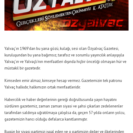
Yalvaç’ın 1969’dan bu yana gözü, kulağı, sesi olan Özyalvaç Gazetesi,
kuruluşundan bu yana bağımsız, tarafsız ve sorumlu yayıncılık anlayışıyla
Yalvaç’ın ve Yalvaçlı’nın menfaatleri dışında hiçbir önceliği olmayan hür ve
müstakil bir gazetedir.
Kimseden emir almaz, kimseye hesap vermez. Gazetemizin tek patronu
Yalvaç halkıdır, halkımızın ortak menfaatleridir.
Habercilik ve haber değerlerinin gereği doğrultusunda yayın hayatını
sürdüren gazetemiz, zaman zaman siyasi ve şahsi çıkarları zedelenenler
tarafından saldırıya uğratılmaya çalışılsa da, geçen 57 yılda onların yolcu,
gazetemizin hancı olduğu defalarca kanıtlanmıştır.
Bugün bir siyasi partimizi işgal eden ve o partimizin değer ve ilkelerinden