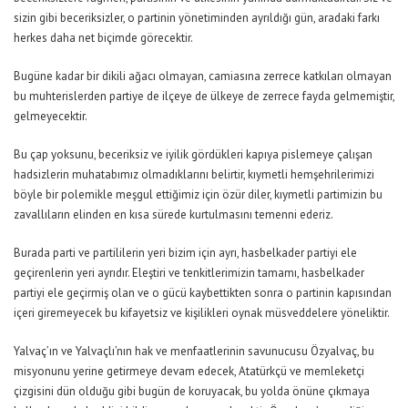
sizin gibi beceriksizler, o partinin yönetiminden ayrıldığı gün, aradaki farkı
herkes daha net biçimde görecektir.
Bugüne kadar bir dikili ağacı olmayan, camiasına zerrece katkıları olmayan
bu muhterislerden partiye de ilçeye de ülkeye de zerrece fayda gelmemiştir,
gelmeyecektir.
Bu çap yoksunu, beceriksiz ve iyilik gördükleri kapıya pislemeye çalışan
hadsizlerin muhatabımız olmadıklarını belirtir, kıymetli hemşehrilerimizi
böyle bir polemikle meşgul ettiğimiz için özür diler, kıymetli partimizin bu
zavallıların elinden en kısa sürede kurtulmasını temenni ederiz.
Burada parti ve partililerin yeri bizim için ayrı, hasbelkader partiyi ele
geçirenlerin yeri ayrıdır. Eleştiri ve tenkitlerimizin tamamı, hasbelkader
partiyi ele geçirmiş olan ve o gücü kaybettikten sonra o partinin kapısından
içeri giremeyecek bu kifayetsiz ve kişilikleri oynak müsveddelere yöneliktir.
Yalvaç’ın ve Yalvaçlı’nın hak ve menfaatlerinin savunucusu Özyalvaç, bu
misyonunu yerine getirmeye devam edecek, Atatürkçü ve memleketçi
çizgisini dün olduğu gibi bugün de koruyacak, bu yolda önüne çıkmaya