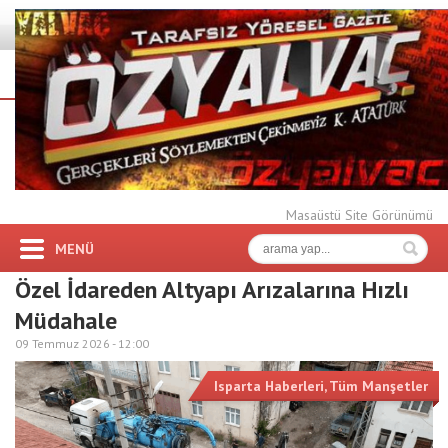
Masaüstü Site Görünümü
MENÜ
Özel İdareden Altyapı Arızalarına Hızlı
Müdahale
09 Temmuz 2026 -
12:00
Isparta Haberleri
,
Tüm Manşetler