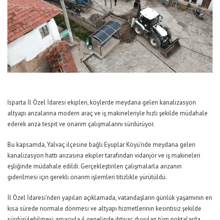
Isparta İl Özel İdaresi ekipleri, köylerde meydana gelen kanalizasyon
altyapı arızalarına modern araç ve iş makineleriyle hızlı şekilde müdahale
ederek arıza tespit ve onarım çalışmalarını sürdürüyor.
Bu kapsamda, Yalvaç ilçesine bağlı Eyuplar Köyü’nde meydana gelen
kanalizasyon hattı arızasına ekipler tarafından vidanjör ve iş makineleri
eşliğinde müdahale edildi. Gerçekleştirilen çalışmalarla arızanın
giderilmesi için gerekli onarım işlemleri titizlikle yürütüldü.
İl Özel İdaresi’nden yapılan açıklamada, vatandaşların günlük yaşamının en
kısa sürede normale dönmesi ve altyapı hizmetlerinin kesintisiz şekilde
sürdürülebilmesi amacıyla il genelinde ihtiyaç duyulan tüm noktalarda