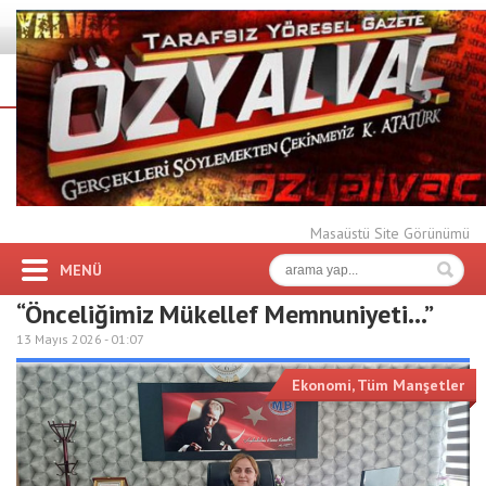
Masaüstü Site Görünümü
MENÜ
“Önceliğimiz Mükellef Memnuniyeti…”
13 Mayıs 2026 -
01:07
Ekonomi
,
Tüm Manşetler